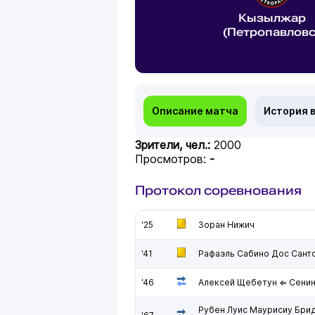
Кызылжар
(Петропавловс
Описание матча
История 
Зрители, чел.:
2000
Просмотров:
-
Протокол соревнования
'25
Зоран Нижич
'41
Рафаэль Сабино Дос Сант
'46
Алексей Щебетун ⇐ Сенин
Рубен Луис Маурисиу Бри