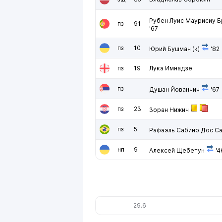
Рубен Луис Маурисиу 
пз
91
'67
пз
10
Юрий Бушман
(к)
'82
пз
19
Лука Имнадзе
пз
Душан Йованчич
'67
пз
23
Зоран Нижич
пз
5
Рафаэль Сабино Дос С
нп
9
Алексей Щебетун
'4
29.6