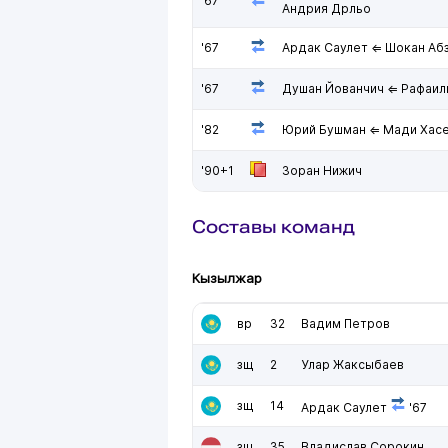
'67
Андрия Дрльо
'67
Ардак Саулет ⇐ Шокан Аб
'67
Душан Йованчич ⇐ Рафаил
'82
Юрий Бушман ⇐ Мади Хас
'90+1
Зоран Нижич
Составы команд
Кызылжар
вр
32
Вадим Петров
зщ
2
Улар Жаксыбаев
зщ
14
Ардак Саулет
'67
зщ
35
Владислав Сорокин