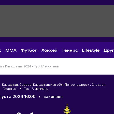
с
MMA
Футбол
Хоккей
Теннис
Lifestyle
Дру
га Казахстана 2024 •
Тур 17, мужчины
 •
Казахстан
,
Северо-Казахстанская обл.
,
Петропавловск
, Стадион
"Жастар" • Тур 17, мужчины
вгуста 2024 16:00
•
закончен