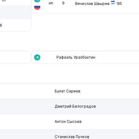
нп
9
Вячеслав Швырев
'85
6
Рафаэль Уразбахтин
Булат Сариев
Дмитрий Белоградов
Антон Сысоев
Станислав Пучков