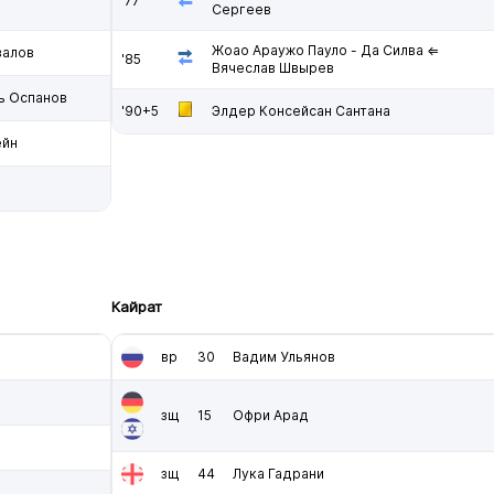
'77
Сергеев
Жоао Араужо Пауло - Да Силва ⇐
залов
'85
Вячеслав Швырев
ь Оспанов
'90+5
Элдер Консейсан Сантана
ейн
Кайрат
вр
30
Вадим Ульянов
зщ
15
Офри Арад
зщ
44
Лука Гадрани