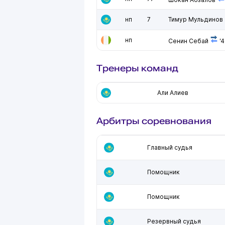
нп
7
Тимур Мульдинов
нп
Сенин Себай
'4
Тренеры команд
Али Алиев
Арбитры соревнования
Главный судья
Помощник
Помощник
Резервный судья