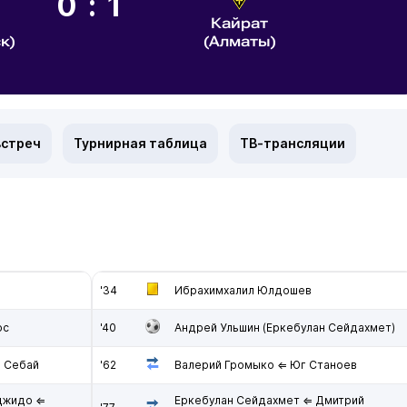
0:1
Кайрат
к)
(Алматы)
встреч
Турнирная таблица
ТВ-трансляции
'34
Ибрахимхалил Юлдошев
ос
'40
Андрей Ульшин (Еркебулан Сейдахмет)
 Себай
'62
Валерий Громыко ⇐ Юг Станоев
джидо ⇐
Еркебулан Сейдахмет ⇐ Дмитрий