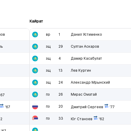
Кайрат
нов
вр
1
Данил Устименко
ль
зщ
29
Султан Аскаров
зщ
4
Дамир Касабулат
зщ
13
Лев Кургин
зщ
24
Александр Мрынский
пз
26
Мирас Оматай
'67
пз
20
'67
Дмитрий Сергеев
'77
пз
33
82
Юг Станоев
'62
'67