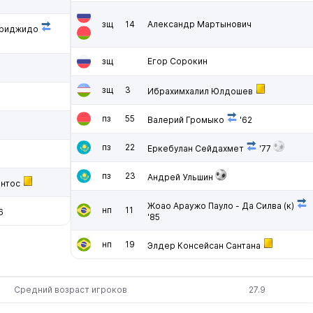
зщ
14
Александр Мартынович
Бриджидо
зщ
Егор Сорокин
зщ
3
Ибрахимхалил Юлдошев
пз
55
Валерий Громыко
'62
пз
22
Еркебулан Сейдахмет
'77
пз
23
Андрей Ульшин
антос
Жоао Араужо Пауло - Да Силва
(к)
нп
11
6
'85
нп
19
Элдер Консейсан Сантана
Средний возраст игроков
27.9