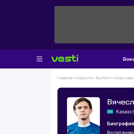
Бок
Главная
•
Новости
•
Футбол
•
Спортсме
Вячес
Казахс
Биография
Воспитанник