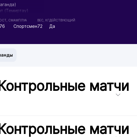
аганда)
т (Темиртау)
аты)
ОСТ, СМ
АМПЛУА
ВЕС, КГ
ДЕЙСТВУЮЩИЙ
76
Спортсмен
72
Да
манды
 Контрольные матчи
 Контрольные матчи