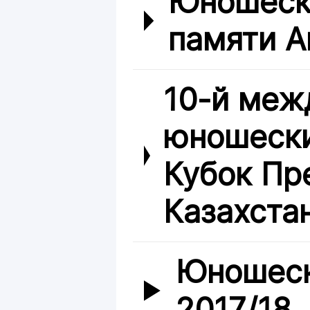
Юношески
памяти А
10-й меж
юношески
Кубок Пр
Казахста
Юношеск
2017/18