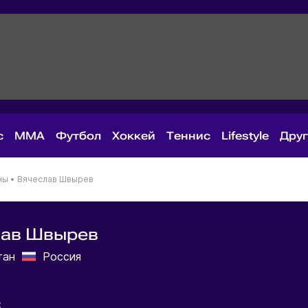
с
MMA
Футбол
Хоккей
Теннис
Lifestyle
Дру
ны
•
Вячеслав Швырев
лав Швырев
тан
Россия
: