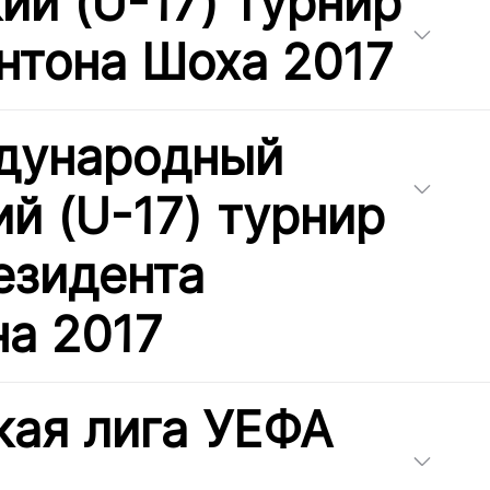
й (U-17) турнир
нтона Шоха 2017
дународный
й (U-17) турнир
езидента
на 2017
ая лига УЕФА