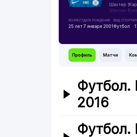
Шахтер (Кар
Шахтер-Була
Кайрат (Алм
ВОЗРАСТ
ДАТА РОЖДЕНИЯ
ВИД СПОРТА
Р
25 лет
7 января 2001
Футбол
1
Профиль
Матчи
Ко
Футбол.
2016
Футбол.