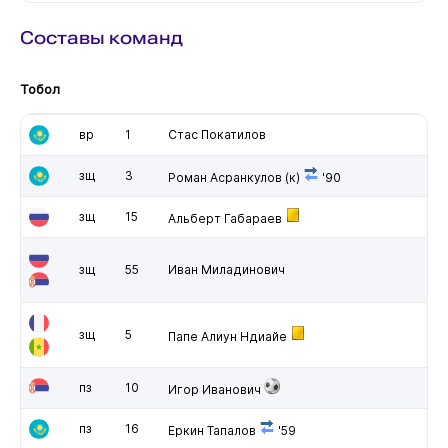
Составы команд
Тобол
вр
1
Стас Покатилов
зщ
3
Роман Асранкулов
(к)
'90
зщ
15
Альберт Габараев
зщ
55
Иван Миладинович
зщ
5
Папе Алиун Ндиайе
пз
10
Игор Иванович
пз
16
Еркин Тапалов
'59