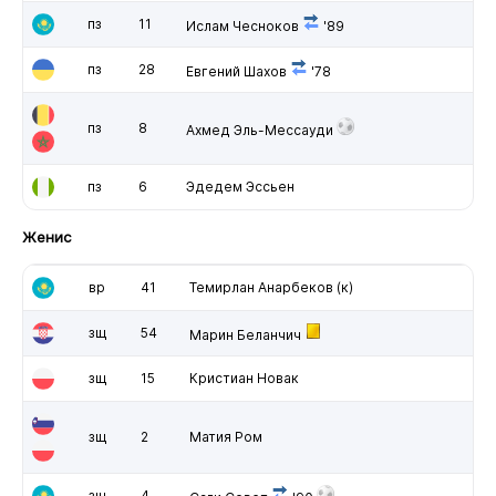
пз
11
Ислам Чесноков
'89
пз
28
Евгений Шахов
'78
пз
8
Ахмед Эль-Мессауди
пз
6
Эдедем Эссьен
Женис
вр
41
Темирлан Анарбеков
(к)
зщ
54
Марин Беланчич
зщ
15
Кристиан Новак
зщ
2
Матия Ром
зщ
4