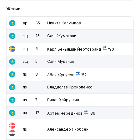
Женис
вр
35
Никита Калмыков
зщ
25
Саят Жумагали
зщ
6
Карл Беньямин Йертстранд
'90
зщ
5
Саян Муканов
пз
8
Абай Жунусов
'52
пз
Владислав Прокопенко
пз
7
Ринат Хайруллин
пз
17
Артем Черединов
'86
пз
Александер Якобсен