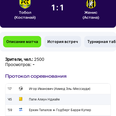
1:1
Тобол
Женис
(Костанай)
(Астана)
Описание матча
История встреч
Турнирная та
Зрители, чел.:
2500
Просмотров:
-
Протокол соревнования
'17
Игор Иванович (Ахмед Эль-Мессауди)
'45
Папе Алиун Ндиайе
'59
Еркин Тапалов ⇐ Годберг Барри Купер