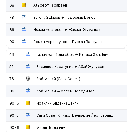
'68
Альберт Габараев
'78
Евгений Шахов ⇐ Радослав Цонев
'89
Ислам Чесноков ⇐ Жаслан Жумашев
'90
Роман Асранкулов ⇐ Руслан Валиуллин
'46
Галымжан Кенжебек ⇐ Ильяса Зульфиу
'52
Василиос Карагунис ⇐ Абай Жунусов
'76
Арб Манай (Саги Совет)
'86
Арб Манай ⇐ Артем Черединов
'90+3
Ираклий Бидзинашвили
'90+5
Саги Совет ⇐ Карл Беньямин Йертстранд
'90+6
Марин Беланчич