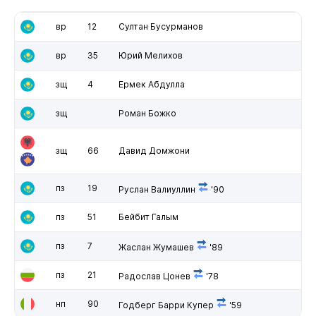
вр
12
Султан Бусурманов
вр
35
Юрий Мелихов
зщ
4
Ермек Абдулла
зщ
Роман Божко
зщ
66
Давид Домжони
пз
19
Руслан Валиуллин
'90
пз
51
Бейбит Галым
пз
7
Жаслан Жумашев
'89
пз
21
Радослав Цонев
'78
нп
90
Годберг Барри Купер
'59