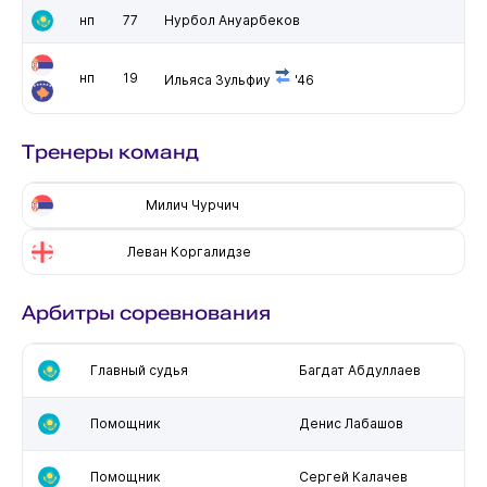
нп
77
Нурбол Ануарбеков
нп
19
Ильяса Зульфиу
'46
Тренеры команд
Милич Чурчич
Леван Коргалидзе
Арбитры соревнования
Главный судья
Багдат Абдуллаев
Помощник
Денис Лабашов
Помощник
Сергей Калачев