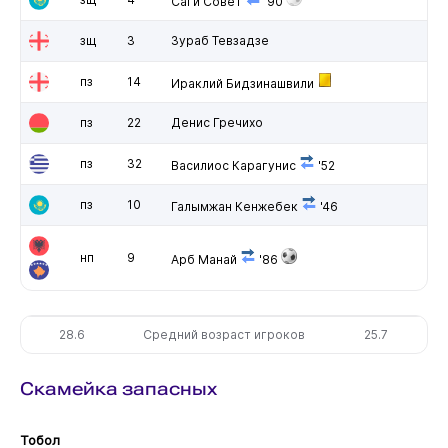
Саги Совет
'90
зщ
3
Зураб Тевзадзе
пз
14
Ираклий Бидзинашвили
пз
22
Денис Гречихо
пз
32
Василиос Карагунис
'52
пз
10
Галымжан Кенжебек
'46
нп
9
Арб Манай
'86
28.6
Средний возраст игроков
25.7
Скамейка запасных
Тобол