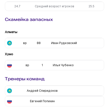
24.7
Средний возраст игроков
25.5
Скамейка запасных
Алматы
вр
88
Иван Рудковский
Хумо
вр
1
Илья Чубенко
Тренеры команд
Андрей Спиридонов
Евгений Попихин