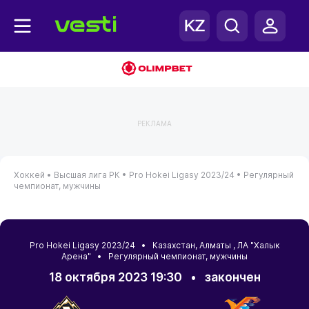
РЕКЛАМА
Хоккей •
Высшая лига РК •
Pro Hokei Ligasy 2023/24 •
Регулярный
чемпионат, мужчины
Pro Hokei Ligasy 2023/24 •
Казахстан
,
Алматы
, ЛА "Халык
Арена" • Регулярный чемпионат, мужчины
18 октября 2023 19:30
•
закончен