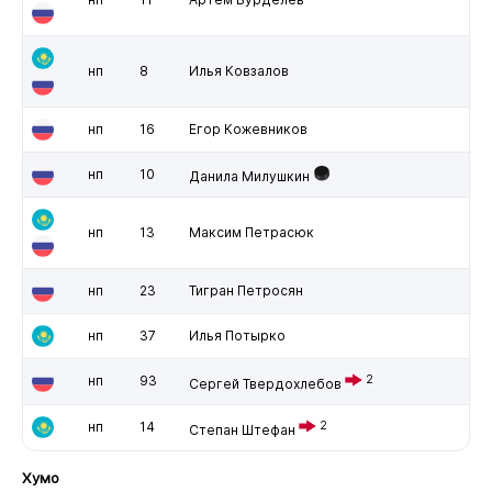
нп
8
Илья Ковзалов
нп
16
Егор Кожевников
нп
10
Данила Милушкин
нп
13
Максим Петрасюк
нп
23
Тигран Петросян
нп
37
Илья Потырко
нп
93
2
Сергей Твердохлебов
нп
14
2
Степан Штефан
Хумо