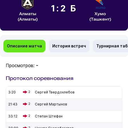
1:2 Б
Алматы
Хумо
(Алматы)
(Ташкент)
Описание матча
История встреч
Турнирная та
Просмотров:
-
Протокол соревнования
3:20
2
Сергей Твердохлебов
21:43
2
Сергей Мартынов
33:12
2
Степан Штефан
2