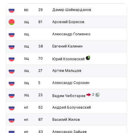
вр
29
Дамир Шаймарданов
зщ
81
Арсений Борисов
зщ
Александр Гопиенко
зщ
38
Евгений Калинин
зщ
70
Юрий Козловский
зщ
27
Артем Мальцев
зщ
5
Александр Сорокин
зщ
23
2
Вадим Чеботарев
нп
62
Андрей Болучевский
нп
87
Василий Жилов
нп
43
Александр Зайцев