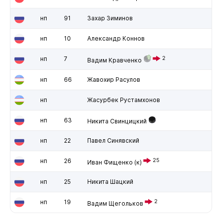
нп
91
Захар Зиминов
нп
10
Александр Коннов
нп
7
2
Вадим Кравченко
нп
66
Жавохир Расулов
нп
Жасурбек Рустамхонов
нп
63
Никита Свинцицкий
нп
22
Павел Синявский
нп
26
25
Иван Фищенко
(к)
нп
25
Никита Шацкий
нп
19
2
Вадим Щегольков