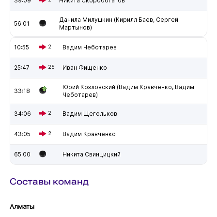
39:09
Никита Скоробогатов
Данила Милушкин (Кирилл Баев, Сергей
56:01
Мартынов)
10:55
2
Вадим Чеботарев
25:47
25
Иван Фищенко
Юрий Козловский (Вадим Кравченко, Вадим
33:18
Чеботарев)
34:06
2
Вадим Щегольков
43:05
2
Вадим Кравченко
65:00
Никита Свинцицкий
Составы команд
Алматы