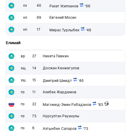
пз
40
Рахат Усипханов
'66
нп
99
Евгений Мосин
нп
17
Мирас Турлыбек
'46
Елимай
вр
27
Никита Пивкин
зщ
14
Досжан Кенжегулов
зщ
15
Дмитрий Шмидт
'46
пз
11
Алибек Жардемов
пз
22
Магомед-Эмин Рабаданов
'83
пз
73
Нурсултан Рауанулы
пз
6
Алтынбек Сапаров
'73