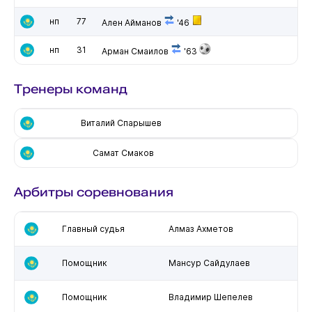
нп
77
Ален Айманов
'46
нп
31
Арман Смаилов
'63
Тренеры команд
Виталий Спарышев
Самат Смаков
Арбитры соревнования
Главный судья
Алмаз Ахметов
Помощник
Мансур Сайдулаев
Помощник
Владимир Шепелев