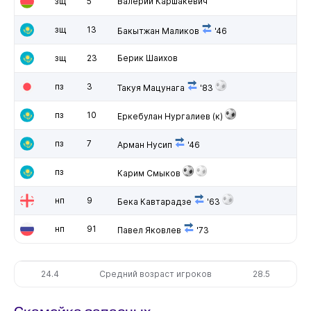
зщ
5
Валерий Каршакевич
зщ
13
Бакытжан Маликов
'46
зщ
23
Берик Шаихов
пз
3
Такуя Мацунага
'83
пз
10
Еркебулан Нургалиев
(к)
пз
7
Арман Нусип
'46
пз
Карим Смыков
нп
9
Бека Кавтарадзе
'63
нп
91
Павел Яковлев
'73
24.4
Средний возраст игроков
28.5