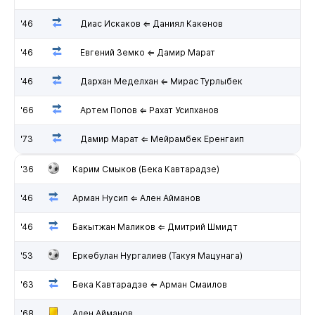
'46
Диас Искаков ⇐ Даниял Какенов
'46
Евгений Земко ⇐ Дамир Марат
'46
Дархан Меделхан ⇐ Мирас Турлыбек
'66
Артем Попов ⇐ Рахат Усипханов
'73
Дамир Марат ⇐ Мейрамбек Еренгаип
'36
Карим Смыков (Бека Кавтарадзе)
'46
Арман Нусип ⇐ Ален Айманов
'46
Бакытжан Маликов ⇐ Дмитрий Шмидт
'53
Еркебулан Нургалиев (Такуя Мацунага)
'63
Бека Кавтарадзе ⇐ Арман Смаилов
'68
Ален Айманов