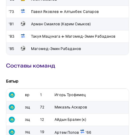
'73
Павел Яковлев ⇐ Алтынбек Сапаров
'81
Арман Смаилов (Карим Смыков)
'83
Такуя Мацунага ⇐ Магомед-Эмин Рабаданов
'85
Магомед-Эмин Рабаданов
Составы команд
Батыр
вр
1
Игорь Трофимец
зщ
72
Микаэль Аскаров
зщ
12
Айдын Бралин
(к)
зщ
19
Артем Попов
'66