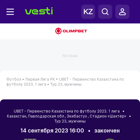
РЕКЛАМА
Футбол •
Первая Лига РК •
UBET - Первенство Казахстана по
футболу 2023. 1 лига •
Тур 23, мужчины
UBET - Первенство Казахстана по футболу 2023. 1 лига •
Казахстан
,
Павлодарская обл.
,
Экибастуз
, Стадион «Шахтёр» •
Тур 23, мужчины
14 сентября 2023 16:00
•
закончен