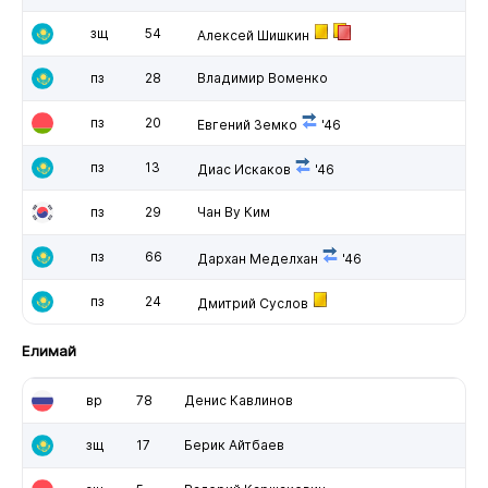
зщ
54
Алексей Шишкин
пз
28
Владимир Воменко
пз
20
Евгений Земко
'46
пз
13
Диас Искаков
'46
пз
29
Чан Ву Ким
пз
66
Дархан Меделхан
'46
пз
24
Дмитрий Суслов
Елимай
вр
78
Денис Кавлинов
зщ
17
Берик Айтбаев