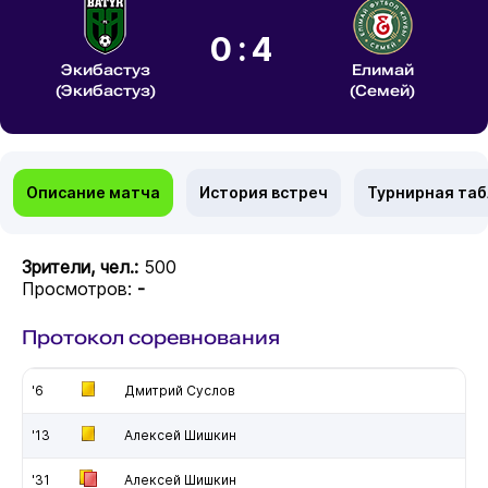
0:4
Экибастуз
Елимай
(Экибастуз)
(Семей)
Описание матча
История встреч
Турнирная та
Зрители, чел.:
500
Просмотров:
-
Протокол соревнования
'6
Дмитрий Суслов
'13
Алексей Шишкин
'31
Алексей Шишкин