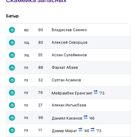
Скамейка запасных
Батыр
вр
90
Владислав Саенко
зщ
80
Алексей Скворцов
зщ
55
Аслан Сулейменов
пз
88
Фархат Абаев
пз
32
Султан Асаинов
пз
76
Мейрамбек Еренгаип
'73
пз
27
Алихан Интыкбаев
пз
96
Даниял Какенов
'46
пз
11
Дамир Марат
'46
'73