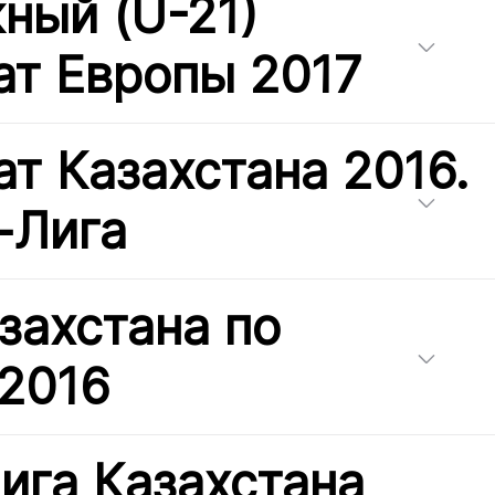
ный (U-21)
т Европы 2017
т Казахстана 2016.
-Лига
захстана по
 2016
ига Казахстана