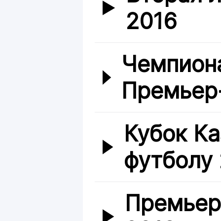
2016
Чемпиона
Премьер
Кубок Ка
футболу 
Премьер