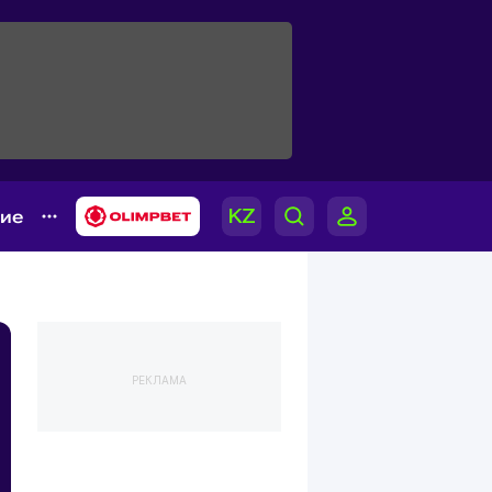
гие
РЕКЛАМА