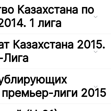
во Казахстана по
014. 1 лига
т Казахстана 2015.
-Лига
дублирующих
 премьер-лиги 2015