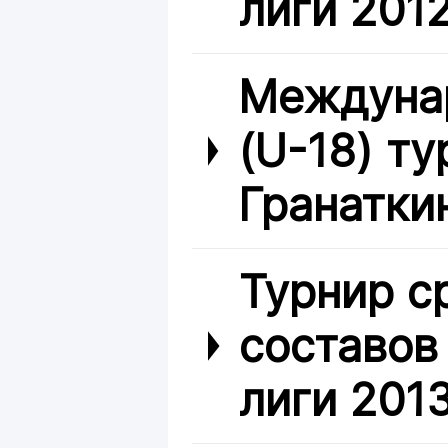
лиги 201
Междуна
(U-18) т
Гранатки
Турнир с
составов
лиги 201