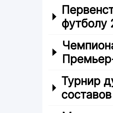
Первенст
футболу 2
Чемпиона
Премьер
Турнир 
составов