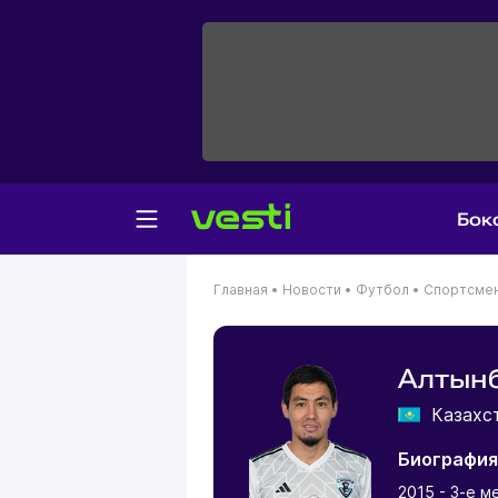
Бок
Главная
•
Новости
•
Футбол
•
Спортсме
Алтын
Казахс
Биографи
2015 - 3-е 