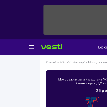
Бок
Хоккей •
МХЛ РК "Жастар" •
Молодежная 
Молодежная лига Казахстана "
Каменогорск
, ДС им
25 де