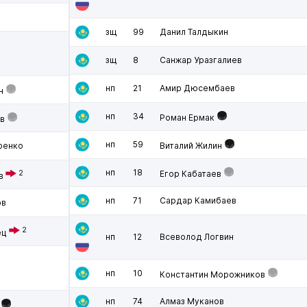
зщ
99
Данил Талдыкин
зщ
8
Санжар Уразгалиев
нп
21
Амир Дюсембаев
н
нп
34
Роман Ермак
в
нп
59
ренко
Виталий Жилин
нп
18
2
Егор Кабатаев
в
нп
71
Сардар Камибаев
ов
2
ец
нп
12
Всеволод Логвин
нп
10
Константин Морожников
нп
74
Алмаз Муканов