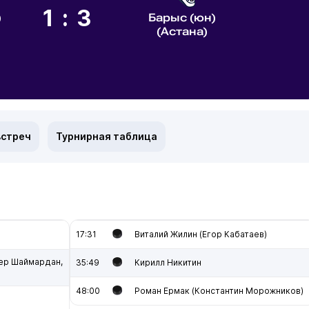
1:3
)
Барыс (юн)
(Астана)
встреч
Турнирная таблица
17:31
Виталий Жилин (Егор Кабатаев)
ер Шаймардан,
35:49
Кирилл Никитин
48:00
Роман Ермак (Константин Морожников)