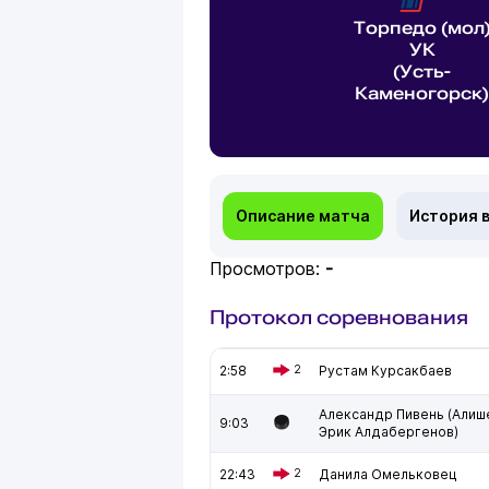
Торпедо (мол
УК
(Усть-
Каменогорск)
Описание матча
История 
Просмотров:
-
Протокол соревнования
2:58
2
Рустам Курсакбаев
Александр Пивень (Алиш
9:03
Эрик Алдабергенов)
22:43
2
Данила Омельковец