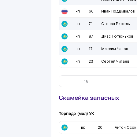
нп
66
Иван Подшивалов
нп
71
Степан Рифель
нп
87
Диас Тютюньков
нп
17
Максим Чалов
нп
23
Сергей Чигаев
18
Скамейка запасных
Торпедо (мол) УК
вр
20
Антон Осок