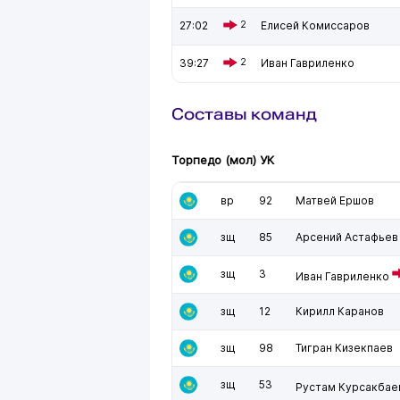
27:02
2
Елисей Комиссаров
39:27
2
Иван Гавриленко
Составы команд
Торпедо (мол) УК
вр
92
Матвей Ершов
зщ
85
Арсений Астафьев
зщ
3
Иван Гавриленко
зщ
12
Кирилл Каранов
зщ
98
Тигран Кизекпаев
зщ
53
Рустам Курсакбае