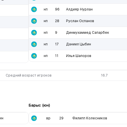
нп
96
Алдияр Нурлан
нп
28
Руслан Оспанов
нп
9
Динмухаммед Сапарбек
нп
17
Даниил Цыбин
нп
11
Илья Шапоров
Средний возраст игроков
16.7
Барыс (юн)
ин
вр
29
Филипп Колесников