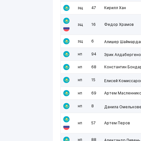
зщ
47
Кирилл Хан
зщ
16
Федор Храмов
зщ
6
Алишер Шаймарда
нп
94
Эрик Алдабергено
нп
68
Константин Бонда
нп
15
Елисей Комиссаро
нп
69
Артем Масленник
нп
8
Данила Омельков
нп
57
Артем Перов
нп
88
Александр Пивень