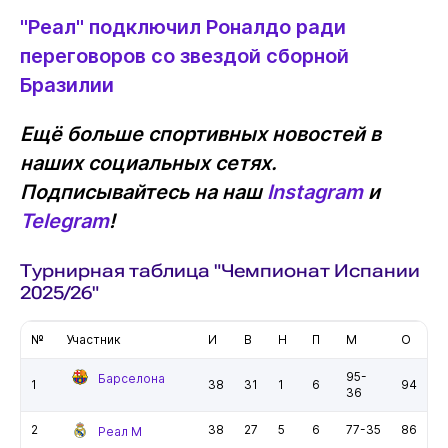
"Реал" подключил Роналдо ради
переговоров со звездой сборной
Бразилии
Ещё больше спортивных новостей в
наших социальных сетях.
Подписывайтесь на наш
Instagram
и
Telegram
!
Турнирная таблица "Чемпионат Испании
2025/26"
№
Участник
И
В
Н
П
М
О
95-
Барселона
1
38
31
1
6
94
36
2
38
27
5
6
77-35
86
Реал М