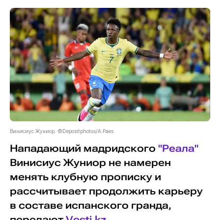
Винисиус Жуниор. ©Depositphotos/A.Paes
Нападающий мадридского
"Реала"
Винисиус Жуниор не намерен
менять клубную прописку и
рассчитывает продолжить карьеру
в составе испанского гранда,
передают
Vesti.kz
.