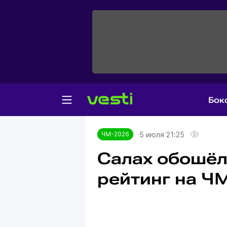
Бок
Главная
ЧМ-2026
5 июля 21:25
ЧМ-2026
Салах обошёл
рейтинг на Ч