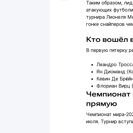
Таким образом, лид
атакующих футболи
турнира Лионеля Ме
гонке снайперов че
Кто вошёл в
В первую пятерку р
Леандро Тросса
Ян Диоманд (Ко
Кевин Де Брёйн
Флориан Вирц (
Чемпионат 
прямую
Чемпионат мира-202
июля. Турнир всту