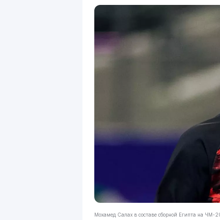
Мохамед Салах в составе сборной Египта на ЧМ-2