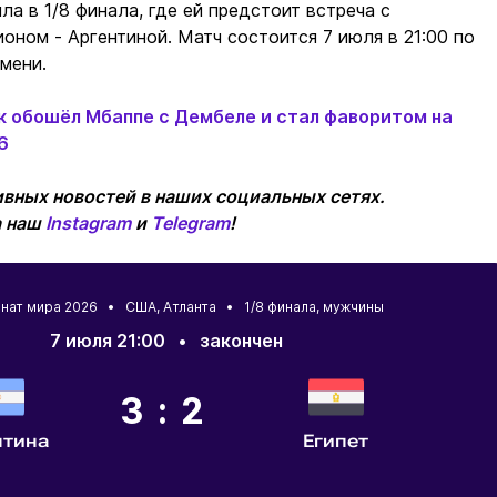
ла в 1/8 финала, где ей предстоит встреча с
ном - Аргентиной. Матч состоится 7 июля в 21:00 по
мени.
 обошёл Мбаппе с Дембеле и стал фаворитом на
6
вных новостей в наших социальных сетях.
а наш
Instagram
и
Telegram
!
нат мира 2026 •
США
,
Атланта
• 1/8 финала, мужчины
7 июля 21:00
•
закончен
3:2
нтина
Египет