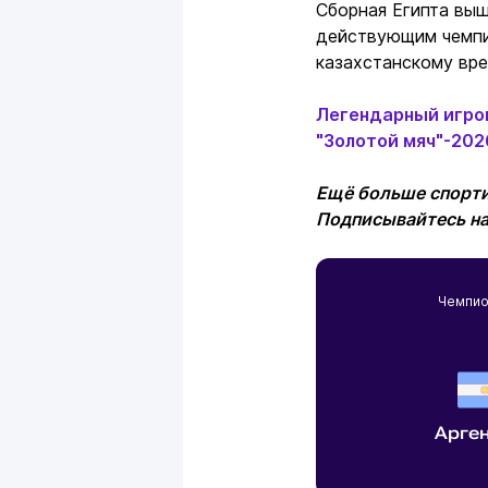
Сборная Египта выш
действующим чемпио
казахстанскому вре
Легендарный игрок
"Золотой мяч"-202
Ещё больше спорти
Подписывайтесь н
Чемпио
Арге