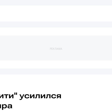
РЕКЛАМА
ити" усилился
ира