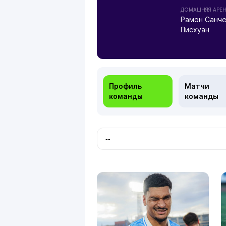
ДОМАШНЯЯ АРЕ
Рамон Санче
Писхуан
Профиль
Матчи
команды
команды