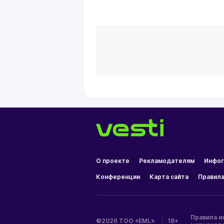
О проекте
Рекламодателям
Инфог
Конференции
Карта сайта
Правила
Правила и
©2026 ТОО «EML»
|
18+