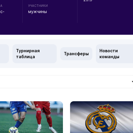
НА
УЧАСТНИКИ
с-
мужчины
Турнирная
Новости
Трансферы
таблица
команды