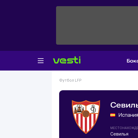
Бок
Футбол
LFP
Севил
Испани
МЕСТОНАХОЖД
Севилья