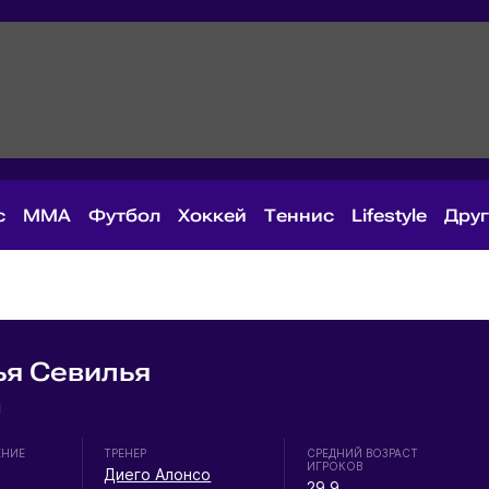
с
MMA
Футбол
Хоккей
Теннис
Lifestyle
Дру
ья Севилья
я
ЕНИЕ
ТРЕНЕР
СРЕДНИЙ ВОЗРАСТ
ИГРОКОВ
Диего Алонсо
29.9