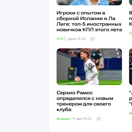
Игроки с опытом в
В
сборной Испании и Ла
п
Лиге: топ-5 иностранных
новичков КПЛ этого лета
К
КПЛ
|
1 июля 17:05
Серхио Рамос
"
определился с новым
р
тренером для своего
"
клуба
И
Испания
|
17 мая 15:00