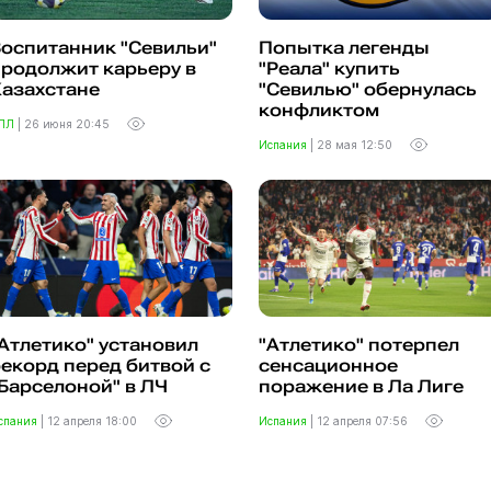
оспитанник "Севильи"
Попытка легенды
родолжит карьеру в
"Реала" купить
Казахстане
"Севилью" обернулась
конфликтом
ПЛ
|
26 июня 20:45
Испания
|
28 мая 12:50
Атлетико" установил
"Атлетико" потерпел
екорд перед битвой с
сенсационное
Барселоной" в ЛЧ
поражение в Ла Лиге
спания
|
12 апреля 18:00
Испания
|
12 апреля 07:56