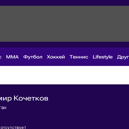
с
MMA
Футбол
Хоккей
Теннис
Lifestyle
Дру
мир Кочетков
тан
 отсутствует