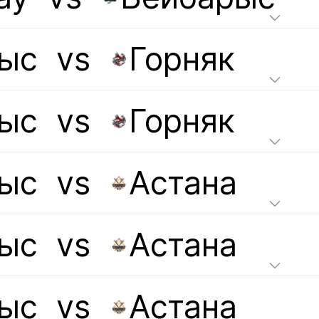
ыс
vs
Горняк
ыс
vs
Горняк
ыс
vs
Астана
ыс
vs
Астана
ыс
vs
Астана