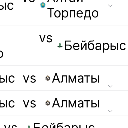
ыс
Торпедо
vs
Бейбарыс
о
ыс
vs
Алматы
ыс
vs
Алматы
vs
Бейбарыс