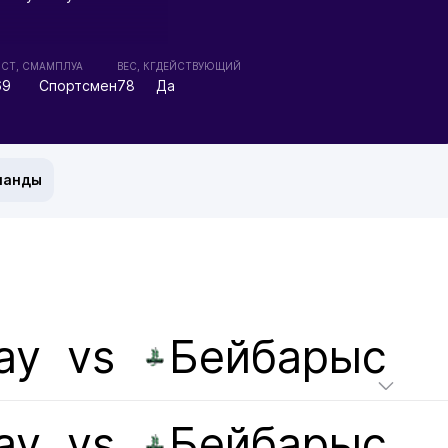
СТ, СМ
АМПЛУА
ВЕС, КГ
ДЕЙСТВУЮЩИЙ
69
Спортсмен
78
Да
манды
ау
vs
Бейбарыс
ау
vs
Бейбарыс