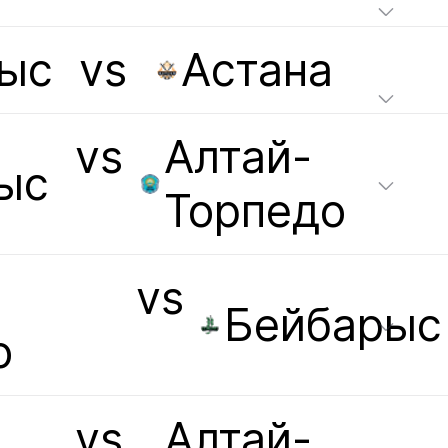
ыс
vs
Астана
vs
Алтай-
ыс
Торпедо
vs
Бейбарыс
о
vs
Алтай-