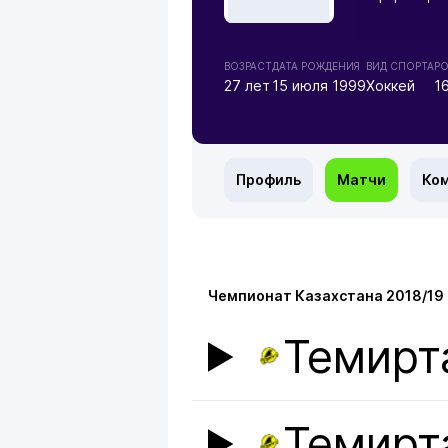
ВОЗРАСТ
ДАТА РОЖДЕНИЯ
ВИД СПОРТА
РО
27 лет
15 июля 1999
Хоккей
1
Профиль
Матчи
Ко
Чемпионат Казахстана 2018/19
Темирт
Темирт