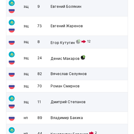
зщ
9
Евгений Болякин
зщ
73
Евгений Жаренов
зщ
8
12
Егор Кутугин
зщ
24
Денис Макаров
зщ
82
Вячеслав Селуянов
зщ
70
Роман Смирнов
зщ
11
Дмитрий Степанов
нп
89
Владимир Бакика
2
нп
44