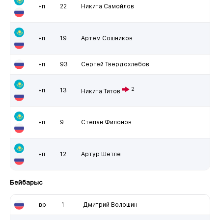
нп
22
Никита Самойлов
нп
19
Артем Сошников
нп
93
Сергей Твердохлебов
2
нп
13
Никита Титов
нп
9
Степан Филонов
нп
12
Артур Шетле
Бейбарыс
вр
1
Дмитрий Волошин