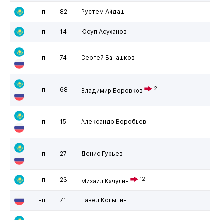
нп
82
Рустем Айдаш
нп
14
Юсуп Асуханов
нп
74
Сергей Банашков
2
нп
68
Владимир Боровков
нп
15
Александр Воробьев
нп
27
Денис Гурьев
нп
23
12
Михаил Качулин
нп
71
Павел Копытин