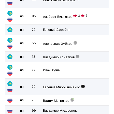
Константин Баранов
2
2
нп
83
Альберт Вишняков
нп
22
Евгений Дерябин
нп
33
Александр Зубков
нп
13
Владимир Кочетков
нп
27
Иван Кучин
нп
79
Евгений Мирошниченко
нп
7
Вадим Митряков
нп
99
Владимир Михасенок