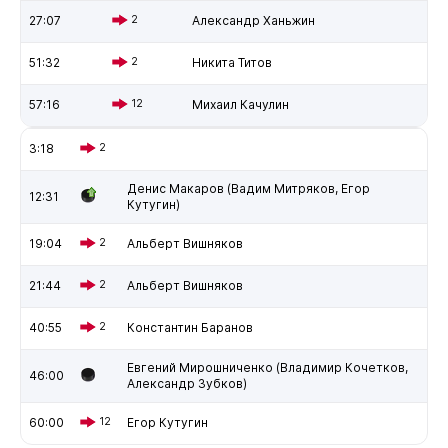
27:07
2
Александр Ханьжин
51:32
2
Никита Титов
57:16
12
Михаил Качулин
3:18
2
Денис Макаров (Вадим Митряков, Егор
12:31
Кутугин)
19:04
2
Альберт Вишняков
21:44
2
Альберт Вишняков
40:55
2
Константин Баранов
Евгений Мирошниченко (Владимир Кочетков,
46:00
Александр Зубков)
60:00
12
Егор Кутугин