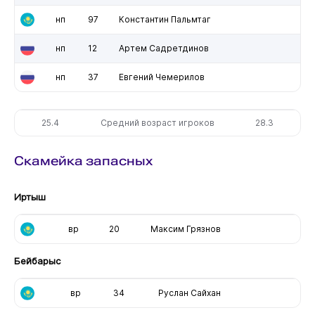
нп
97
Константин Пальмтаг
нп
12
Артем Садретдинов
нп
37
Евгений Чемерилов
25.4
Средний возраст игроков
28.3
Скамейка запасных
Иртыш
вр
20
Максим Грязнов
Бейбарыс
вр
34
Руслан Сайхан