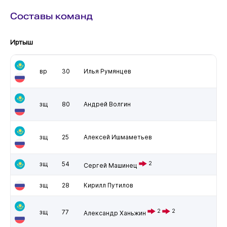
Составы команд
Иртыш
вр
30
Илья Румянцев
зщ
80
Андрей Волгин
зщ
25
Алексей Ишмаметьев
зщ
54
2
Сергей Машинец
зщ
28
Кирилл Путилов
2
2
зщ
77
Александр Ханьжин