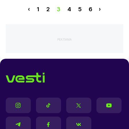
‹
1
2
3
4
5
6
›
РЕКЛАМА