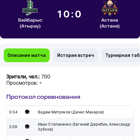
10:0
Бейбарыс
Астана
(Атырау)
(Астана)
Описание матча
История встреч
Турнирная та
Зрители, чел.:
700
Просмотров:
-
Протокол соревнования
0:34
Вадим Митряков (Денис Макаров)
Иван Степаненко (Евгений Дерябин, Александр
2:09
Зубков)