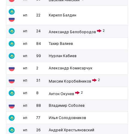
нп
22
Кирилл Балдин
нп
24
2
Александр Белобородов
нп
84
Тахир Валиев
нп
99
Нурлан Кабиев
нп
2
Александр Комисарчук
нп
31
2
Максим Коробейников
нп
8
2
Антон Окунев
нп
88
Владимир Соболев
нп
77
Илья Солодовников
нп
26
Андрей Хрестьяновский