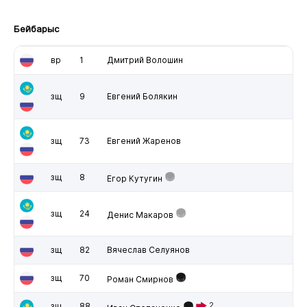
Бейбарыс
вр
1
Дмитрий Волошин
зщ
9
Евгений Болякин
зщ
73
Евгений Жаренов
зщ
8
Егор Кутугин
зщ
24
Денис Макаров
зщ
82
Вячеслав Селуянов
зщ
70
Роман Смирнов
зщ
88
2