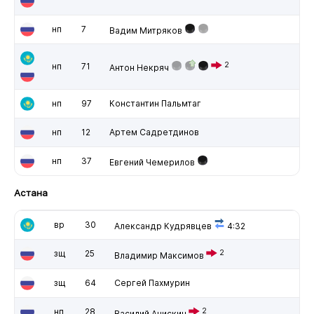
нп
7
Вадим Митряков
2
нп
71
Антон Некряч
нп
97
Константин Пальмтаг
нп
12
Артем Садретдинов
нп
37
Евгений Чемерилов
Астана
вр
30
Александр Кудрявцев
4:32
зщ
25
2
Владимир Максимов
зщ
64
Сергей Пахмурин
нп
28
2
Василий Анискин