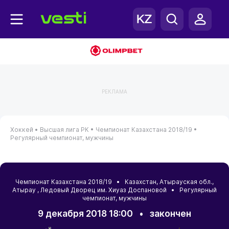
РЕКЛАМА
Хоккей •
Высшая лига РК •
Чемпионат Казахстана 2018/19 •
Регулярный чемпионат, мужчины
Чемпионат Казахстана 2018/19 •
Казахстан
,
Атырауская обл.
,
Атырау
, Ледовый Дворец им. Хиуаз Доспановой • Регулярный
чемпионат, мужчины
9 декабря 2018 18:00
•
закончен