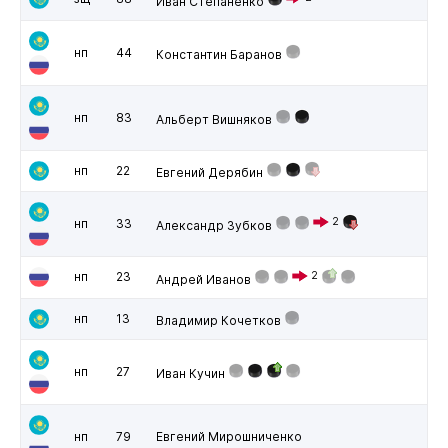
Иван Степаненко
нп
44
Константин Баранов
нп
83
Альберт Вишняков
нп
22
Евгений Дерябин
2
нп
33
Александр Зубков
нп
23
2
Андрей Иванов
нп
13
Владимир Кочетков
нп
27
Иван Кучин
нп
79
Евгений Мирошниченко