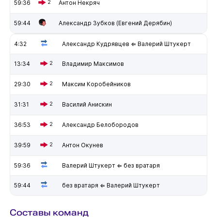
59:36
2
Антон Некряч
59:44
Александр Зубков (Евгений Дерябин)
4:32
Александр Кудрявцев ⇐ Валерий Штукерт
13:34
2
Владимир Максимов
29:30
2
Максим Коробейников
31:31
2
Василий Анискин
36:53
2
Александр Белобородов
39:59
2
Антон Окунев
59:36
Валерий Штукерт ⇐ без вратаря
59:44
без вратаря ⇐ Валерий Штукерт
Составы команд