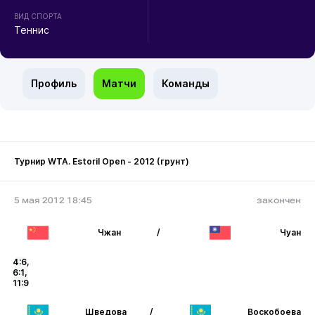
ВИД СПОРТА
Теннис
Профиль
Матчи
Команды
Турнир WTA. Estoril Open - 2012 (грунт)
5 мая 2012 18:45
закончен
Чжан
/
Чуан
4:6,
6:1,
11:9
Шведова
/
Воскобоева