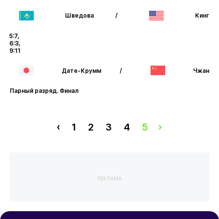
Шведова
/
Кинг
5:7,
6:3,
9:11
Дате-Крумм
/
Чжан
Парный разряд. Финал
‹
1
2
3
4
5
›
РЕКЛАМА