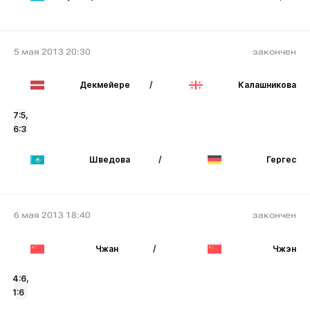
5 мая 2013 20:30
закончен
Декмейере
/
Калашникова
7:5,
6:3
Шведова
/
Гергес
6 мая 2013 18:40
закончен
Чжан
/
Чжэн
4:6,
1:6