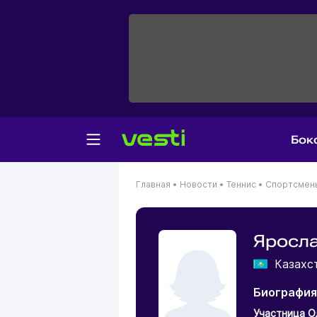
Бок
Главная
•
Новости
•
Теннис
•
Спортсмен
Яросл
Казахс
Биография
Участница О