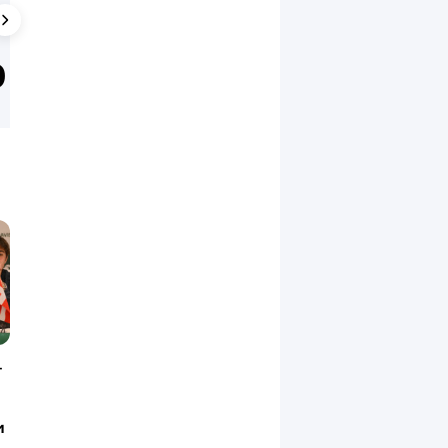
2:6,
0:6
Ярослава
Доминика
Шведова
Цибулкова
т
и