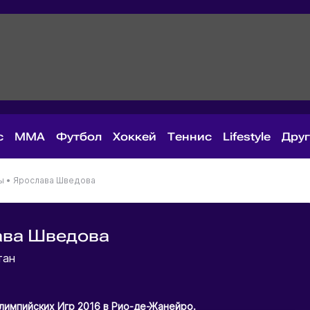
с
MMA
Футбол
Хоккей
Теннис
Lifestyle
Дру
ы
•
Ярослава Шведова
ава Шведова
тан
лимпийских Игр 2016 в Рио-де-Жанейро.