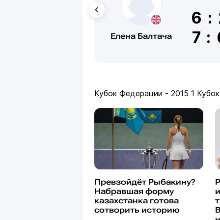
максимально
6:
* В июле 20
ITF — дуэт 
7:
кортов.
Елена Балтача
* В октябре
к финалу в 
Балтача. Чу
турнире в Ф
обыгрывает 
раунде усту
Кубок Федерации - 2015
1
Кубок
2006—2009
* В феврале
Top100 — в 
* В марте 2
соревновани
парном (где
* В июне пр
Превзойдёт Рыбакину?
Большого Шл
Набравшая форму
и
проведена к
казахстанка готова
т
сотворить историю
В
* 18 феврал
переиграв в