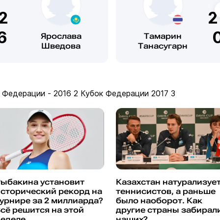
е достижение на тот момент.
2
05 года впервые выходит в финал парного соревнования
Шведова / Василиса Бардина уступает в финале хозяйкам
6
Ярослава
Тамарин
 одержана первая победа над игроком Top200 — на пути
Шведова
Танасугарн
британском Болтоне обыграна 154-я ракетка мира Елена
ть позже дебютирует в основном турнире WTA — на
иладельфии получает специальное приглашение в основу и
на старте 103-ю ракетку мира Гану Сромову. Во втором
пает Надежде Петровой.
 Федерации - 2016
2
Кубок Федерации 2017
3
 2006 года одерживает первую победу над игроком
Мемфисе переиграна 88-я ракетка мира Джамея Джексон.
006 года делает свой первый дубль во взрослых
ях — турнир в Амьене выигран как в одиночном, так и в
 это её высшее достижение в карьере) разряде.
обивается впервые в основное соревнование турнира
Рыбакина установит
Казахстан натурализуе
ема на Уимблдоне (со второй попытки — ранее неудачно
сторический рекорд на
теннисистов, а раньше
валификация в Париже).
урнире за 2 миллиарда?
было наоборот. Как
сё решится на этой
другие страны забирал
я 2007 выиграла свой первый титул в турнире серии WTA,
неделе
наших?
 финале турнира в Бангалоре итальянку Мару Сантанжело 6-