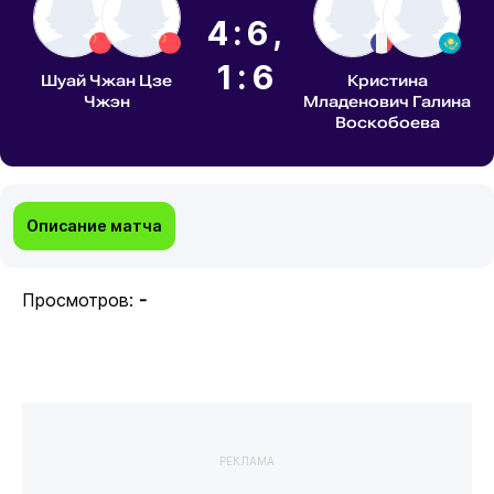
4:6,
1:6
Шуай Чжан Цзе
Кристина
Чжэн
Младенович Галина
Воскобоева
Описание матча
Просмотров:
-
РЕКЛАМА