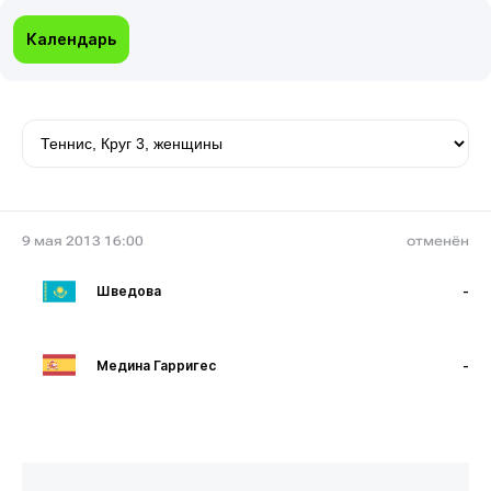
Календарь
9 мая 2013 16:00
отменён
Шведова
-
Медина Гарригес
-