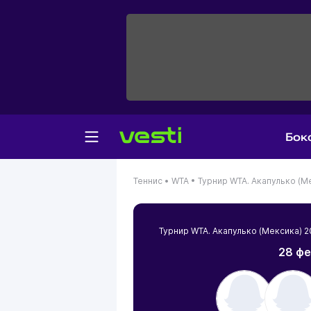
Бок
Теннис •
WTA •
Турнир WTA. Акапулько (М
Турнир WTA. Акапулько (Мексика)
28 фе