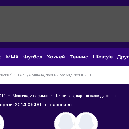
с
MMA
Футбол
Хоккей
Теннис
Lifestyle
Дру
ексика) 2014 •
1/4 финала, парный разряд, женщины
 2014 •
Мексика
,
Акапулько
• 1/4 финала, парный разряд, женщины
враля 2014 09:00
•
закончен