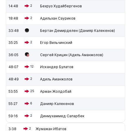
14:48
2
Бехруз Худайбергенов
18:48
2
Адильхан Сауриков
33:48
Бертан Демирделен (Данияр Калекенов)
35:25
2
Егор Вильчинский
36:05
Сергей Крицин (Адиль Аманжолов)
48:07
12
Искандер Булатов
48:49
2
Адиль Аманжолов
53:55
25
Арман Жолдобай
55:27
6
Данияр Калекенов
59:16
2
Динмухаммед Сапарбек
3:38
2
Жумажан Ибатов