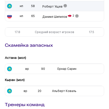
нп
58
Роберт Ущев
нп
65
2
Даниил Шипилов
17.8
Средний возраст игроков
17.5
Скамейка запасных
Астана (мол)
вр
90
Ернар Сарин
Кыран (мол)
вр
20
Альберт Коваль
Тренеры команд