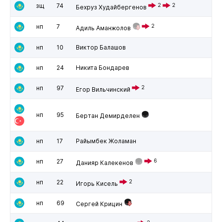
зщ
74
2
2
Бехруз Худайбергенов
нп
7
2
Адиль Аманжолов
нп
10
Виктор Балашов
нп
24
Никита Бондарев
нп
97
2
Егор Вильчинский
нп
95
Бертан Демирделен
нп
17
Райымбек Жоламан
нп
27
6
Данияр Калекенов
нп
22
2
Игорь Кисель
нп
69
Сергей Крицин