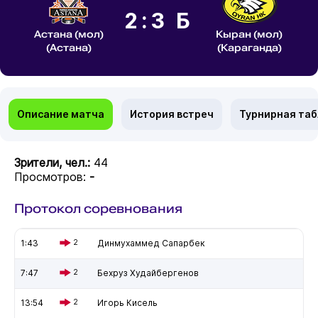
2:3 Б
Астана (мол)
Кыран (мол)
(Астана)
(Караганда)
Описание матча
История встреч
Турнирная та
Зрители, чел.:
44
Просмотров:
-
Протокол соревнования
1:43
2
Динмухаммед Сапарбек
7:47
2
Бехруз Худайбергенов
13:54
2
Игорь Кисель