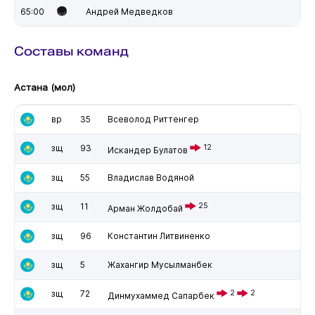
65:00
Андрей Медведков
Составы команд
Астана (мол)
вр
35
Всеволод Риттенгер
зщ
93
12
Искандер Булатов
зщ
55
Владислав Водяной
зщ
11
25
Арман Жолдобай
зщ
96
Константин Литвиненко
зщ
5
Жахангир Мусылманбек
зщ
72
2
2
Динмухаммед Сапарбек