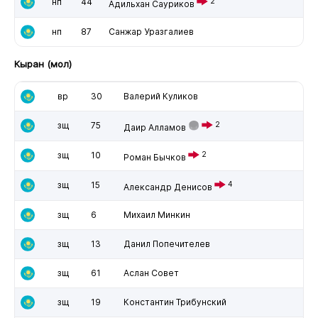
нп
44
2
Адильхан Сауриков
нп
87
Санжар Уразгалиев
Кыран (мол)
вр
30
Валерий Куликов
зщ
75
2
Даир Алламов
зщ
10
2
Роман Бычков
зщ
15
4
Александр Денисов
зщ
6
Михаил Минкин
зщ
13
Данил Попечителев
зщ
61
Аслан Совет
зщ
19
Константин Трибунский