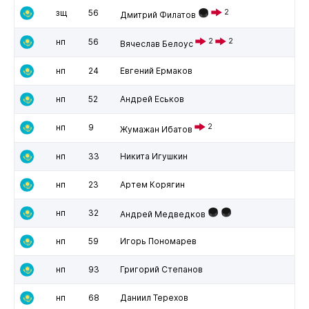
зщ
56
2
Дмитрий Филатов
нп
56
2
2
Вячеслав Белоус
нп
24
Евгений Ермаков
нп
52
Андрей Еськов
нп
9
2
Жумажан Ибатов
нп
33
Никита Игушкин
нп
23
Артем Корягин
нп
32
Андрей Медведков
нп
59
Игорь Пономарев
нп
93
Григорий Степанов
нп
68
Даниил Терехов