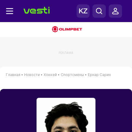
РЕКЛАМА
Главная
•
Новости
•
Хоккей
•
Спортсмены
•
Ернар Сарин