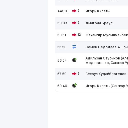
44:10
2
Игорь Кисель
50:03
2
Дмитрий Бреус
50:51
12
Жахангир Мусылманбек
55:50
Семен Недодаев ⇐ Ерн
Адильхан Сауриков (Ал
56:54
Медведенко, Санжар Ур
57:59
2
Бехруз Худайбергенов
59:40
Игорь Кисель (Санжар У