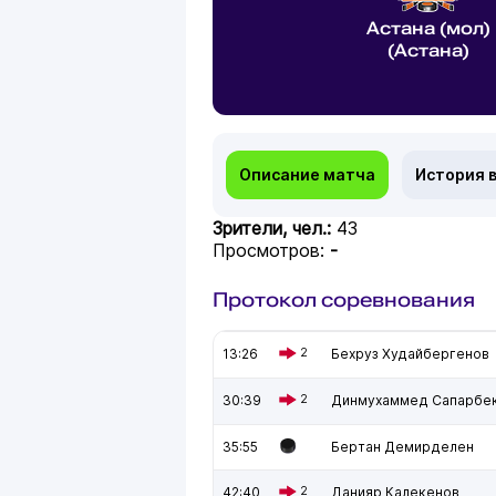
Астана (мол)
(Астана)
Описание матча
История 
Зрители, чел.:
43
Просмотров:
-
Протокол соревнования
13:26
2
Бехруз Худайбергенов
30:39
2
Динмухаммед Сапарбе
35:55
Бертан Демирделен
42:40
2
Данияр Калекенов