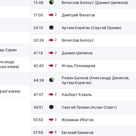
13:48
Вячеслав Белоус (Даниил Шипилов)
17:00
2
Дмитрий Филатов
24:10
Артем Корягин (Сергей Пряхин)
30:39
2
Вячеслав Белоус
ар Сарин
41:19
2
Даниил Шипилов
ександр
42:40
2
Игорь Пономарев
азгалиев)
Роман Бычков (Александр Денисов,
44:38
Артем Корягин)
разгалиев)
47:07
2
Альберт Коваль
49:51
Сергей Пряхин (Аслан Совет)
55:50
2
Жумажан Ибатов
57:59
6
Евгений Ермаков