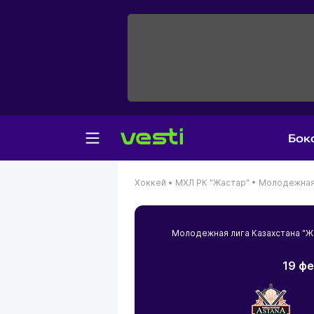
Бок
Хоккей •
МХЛ РК "Жастар" •
Молодежная 
Молодежная лига Казахстана "
19 фе