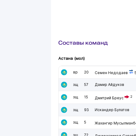
Составы команд
Астана (мол)
вр
20
Семен Недодаев
5
зщ
57
Дамир Айдуков
зщ
15
2
Дмитрий Бреус
зщ
93
Искандер Булатов
зщ
5
Жахангир Мусылманб
зщ
72
Динмухаммед Сапар