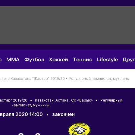
с
MMA
Футбол
Хоккей
Теннис
Lifestyle
Дру
лига Казахстана "Жастар" 2019/20 •
Регулярный чемпионат, мужчины
Жастар" 2019/20 •
Казахстан
,
Астана
, СК «Барыс» • Регулярный
чемпионат, мужчины
враля 2020 14:00
•
закончен