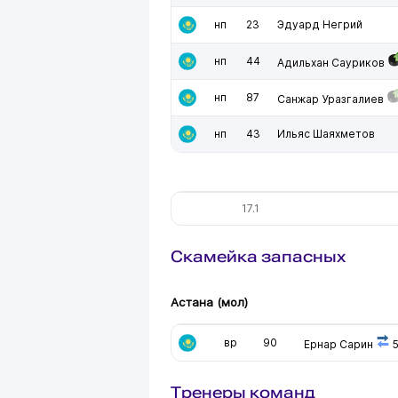
нп
23
Эдуард Негрий
нп
44
Адильхан Сауриков
нп
87
Санжар Уразгалиев
нп
43
Ильяс Шаяхметов
17.1
Скамейка запасных
Астана (мол)
вр
90
Ернар Сарин
5
Тренеры команд