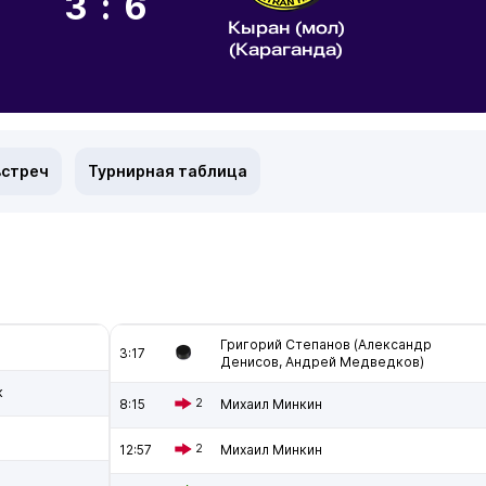
3:6
Кыран (мол)
(Караганда)
встреч
Турнирная таблица
Григорий Степанов (Александр
3:17
Денисов, Андрей Медведков)
к
8:15
2
Михаил Минкин
12:57
2
Михаил Минкин