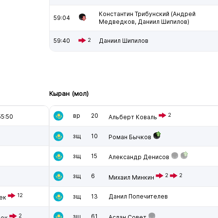
Константин Трибунский (Андрей
59:04
Медведков, Даниил Шипилов)
59:40
2
Даниил Шипилов
Кыран (мол)
вр
20
2
5:50
Альберт Коваль
зщ
10
Роман Бычков
зщ
15
Александр Денисов
зщ
6
2
2
Михаил Минкин
12
зщ
13
Данил Попечителев
ек
2
зщ
61
Аслан Совет
бек