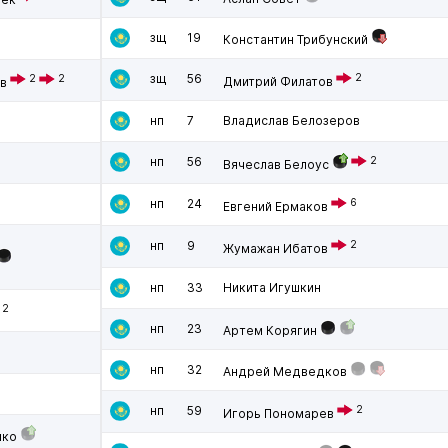
зщ
19
Константин Трибунский
зщ
56
2
2
2
Дмитрий Филатов
в
нп
7
Владислав Белозеров
нп
56
2
Вячеслав Белоус
нп
24
6
Евгений Ермаков
нп
9
2
Жумажан Ибатов
нп
33
Никита Игушкин
2
нп
23
Артем Корягин
нп
32
Андрей Медведков
нп
59
2
Игорь Пономарев
нко