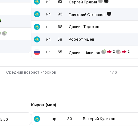
нп
82
Сергей Пряхин
нп
93
Григорий Степанов
нп
68
Даниил Терехов
нп
58
Роберт Ущев
нп
65
2
2
Даниил Шипилов
Средний возраст игроков
17.6
Кыран (мол)
вр
30
Валерий Куликов
5:50