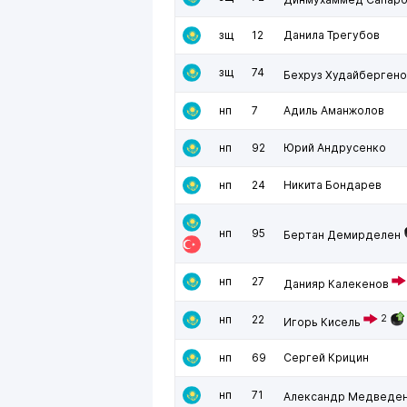
зщ
12
Данила Трегубов
зщ
74
Бехруз Худайбергено
нп
7
Адиль Аманжолов
нп
92
Юрий Андрусенко
нп
24
Никита Бондарев
нп
95
Бертан Демирделен
нп
27
Данияр Калекенов
нп
22
2
Игорь Кисель
нп
69
Сергей Крицин
нп
71
Александр Медведе