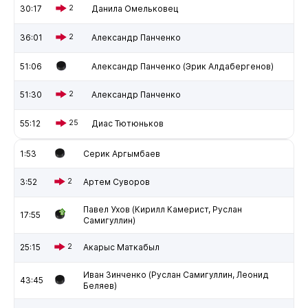
30:17
2
Данила Омельковец
36:01
2
Александр Панченко
51:06
Александр Панченко (Эрик Алдабергенов)
51:30
2
Александр Панченко
55:12
25
Диас Тютюньков
1:53
Серик Аргымбаев
3:52
2
Артем Суворов
Павел Ухов (Кирилл Камерист, Руслан
17:55
Самигуллин)
25:15
2
Акарыс Маткабыл
Иван Зинченко (Руслан Самигуллин, Леонид
43:45
Беляев)