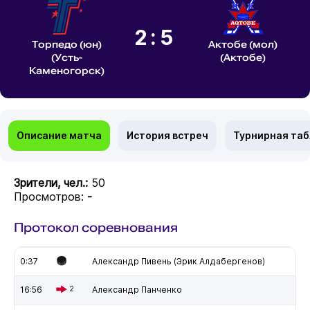
2:5
Торпедо (юн)
Актобе (мол)
(Усть-
(Актобе)
Каменогорск)
Описание матча
История встреч
Турнирная та
Зрители, чел.:
50
Просмотров:
-
Протокол соревнования
0:37
Александр Пивень (Эрик Алдабергенов)
16:56
2
Александр Панченко