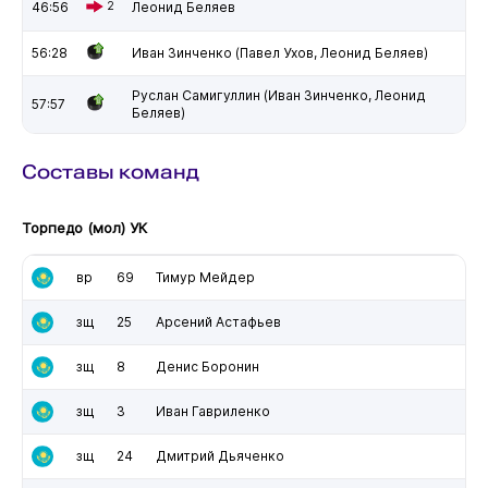
46:56
2
Леонид Беляев
56:28
Иван Зинченко (Павел Ухов, Леонид Беляев)
Руслан Самигуллин (Иван Зинченко, Леонид
57:57
Беляев)
Составы команд
Торпедо (мол) УК
вр
69
Тимур Мейдер
зщ
25
Арсений Астафьев
зщ
8
Денис Боронин
зщ
3
Иван Гавриленко
зщ
24
Дмитрий Дьяченко