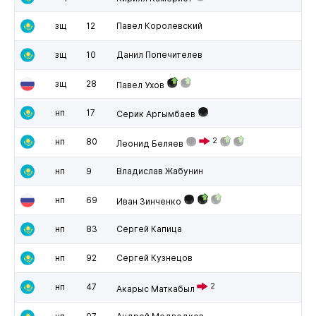
зщ
12
Павел Королевский
зщ
10
Данил Попечителев
зщ
28
Павел Ухов
нп
17
Серик Аргымбаев
нп
80
2
Леонид Беляев
нп
9
Владислав Жабунин
нп
69
Иван Зинченко
нп
83
Сергей Капица
нп
92
Сергей Кузнецов
нп
47
2
Акарыс Маткабыл