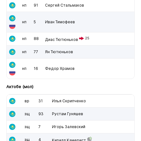
нп
91
Сергей Стальмаков
нп
5
Иван Тимофеев
нп
88
25
Диас Тютюньков
нп
77
Ян Тютюньков
нп
16
Федор Храмов
Актобе (мол)
вр
31
Илья Скрипченко
зщ
93
Рустам Гуняшев
зщ
7
Игорь Залевский
зщ
4
Кирилл Камерист