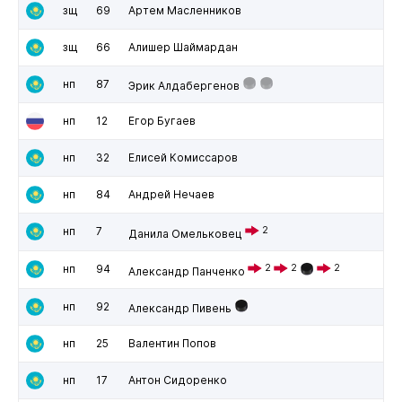
зщ
69
Артем Масленников
зщ
66
Алишер Шаймардан
нп
87
Эрик Алдабергенов
нп
12
Егор Бугаев
нп
32
Елисей Комиссаров
нп
84
Андрей Нечаев
нп
7
2
Данила Омельковец
нп
94
2
2
2
Александр Панченко
нп
92
Александр Пивень
нп
25
Валентин Попов
нп
17
Антон Сидоренко