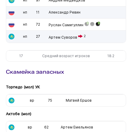
нп
97
Андрей Медведков
нп
11
Александр Ревин
нп
72
Руслан Самигуллин
нп
27
2
Артем Суворов
17
Средний возраст игроков
18.2
Скамейка запасных
Торпедо (мол) УК
вр
75
Матвей Ершов
Актобе (мол)
вр
62
Артем Емельянов