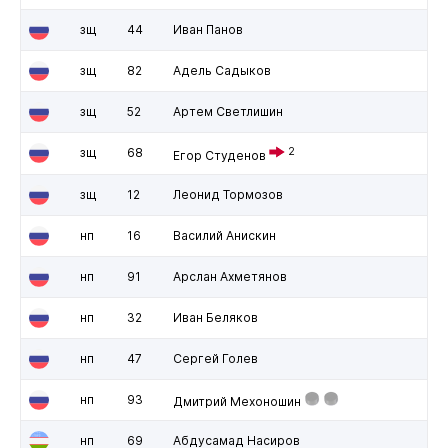
зщ
44
Иван Панов
зщ
82
Адель Садыков
зщ
52
Артем Светлишин
зщ
68
2
Егор Студенов
зщ
12
Леонид Тормозов
нп
16
Василий Анискин
нп
91
Арслан Ахметянов
нп
32
Иван Беляков
нп
47
Сергей Голев
нп
93
Дмитрий Мехоношин
нп
69
Абдусамад Насиров