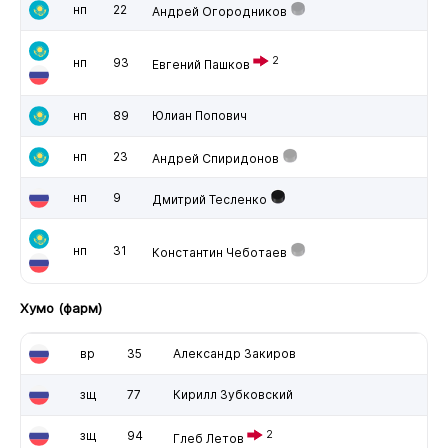
нп
22
Андрей Огородников
2
нп
93
Евгений Пашков
нп
89
Юлиан Попович
нп
23
Андрей Спиридонов
нп
9
Дмитрий Тесленко
нп
31
Константин Чеботаев
Хумо (фарм)
вр
35
Александр Закиров
зщ
77
Кирилл Зубковский
зщ
94
2
Глеб Летов