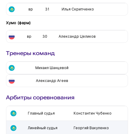
вр
31
Илья Скрипченко
Хумо (фарм)
вр
30
Александр Целиков
Тренеры команд
Михаил Шанцевой
Александр Агеев
Арбитры соревнования
Главный судья
Константин Чубенко
Линейный судья
Георгий Вакуленко