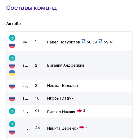
Составы команд
Актобе
вр
1
Павел Полуэктов
58:59
59:41
зщ
2
Виталий Андрейкив
зщ
3
Ильшат Билалов
зщ
16
Игорь Гладун
зщ
91
2
Виктор Ивашин
2
зщ
44
Никита Церенок