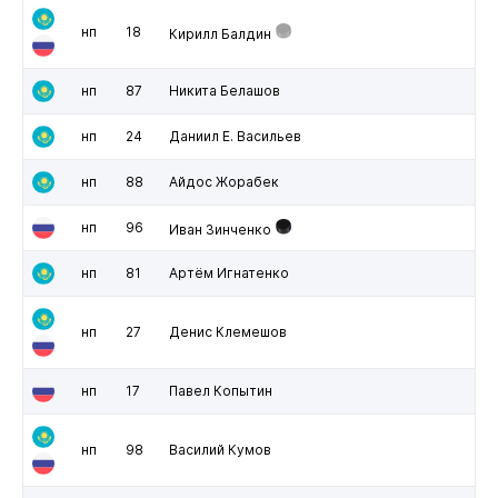
нп
18
Кирилл Балдин
нп
87
Никита Белашов
нп
24
Даниил Е. Васильев
нп
88
Айдос Жорабек
нп
96
Иван Зинченко
нп
81
Артём Игнатенко
нп
27
Денис Клемешов
нп
17
Павел Копытин
нп
98
Василий Кумов