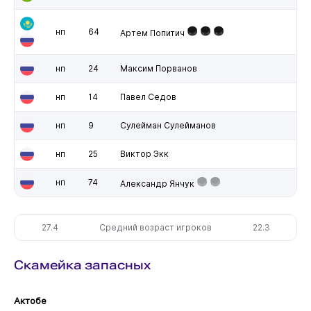
нп
64
Артем Попитич
нп
24
Максим Порванов
нп
14
Павел Седов
нп
9
Сулейман Сулейманов
нп
25
Виктор Экк
нп
74
Александр Янчук
27.4
Средний возраст игроков
22.3
Скамейка запасных
Актобе