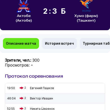
2:3 Б
Актобе
Хумо (фарм)
(Актобе)
(Ташкент)
Описание матча
История встреч
Турнирная та
Зрители, чел.:
300
Просмотров:
-
Протокол соревнования
19:50
2
Евгений Пашков
46:04
2
Виктор Ивашин
52:55
2
Никита Церенок