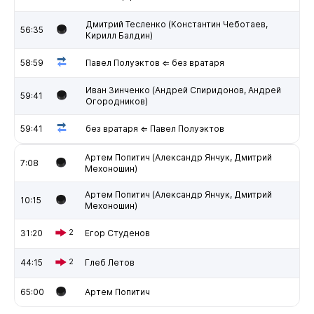
Дмитрий Тесленко (Константин Чеботаев,
56:35
Кирилл Балдин)
58:59
Павел Полуэктов ⇐ без вратаря
Иван Зинченко (Андрей Спиридонов, Андрей
59:41
Огородников)
59:41
без вратаря ⇐ Павел Полуэктов
Артем Попитич (Александр Янчук, Дмитрий
7:08
Мехоношин)
Артем Попитич (Александр Янчук, Дмитрий
10:15
Мехоношин)
31:20
2
Егор Студенов
44:15
2
Глеб Летов
65:00
Артем Попитич