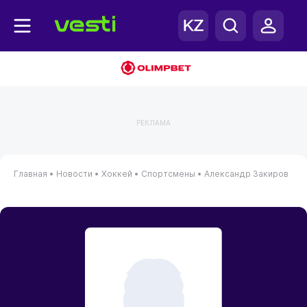
РЕКЛАМА
Главная
•
Новости
•
Хоккей
•
Спортсмены
•
Александр Закиров