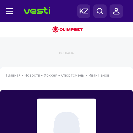
РЕКЛАМА
Главная
•
Новости
•
Хоккей
•
Спортсмены
•
Иван Панов