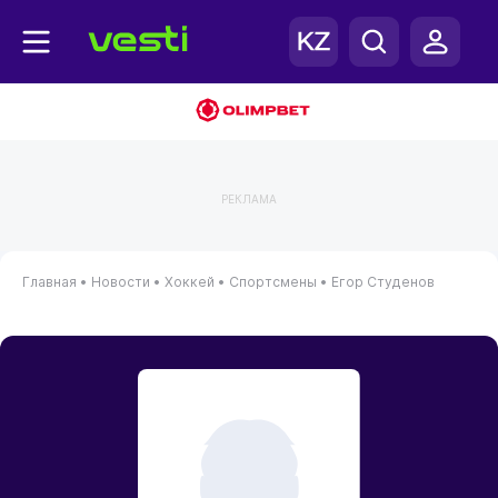
РЕКЛАМА
Главная
•
Новости
•
Хоккей
•
Спортсмены
•
Егор Студенов