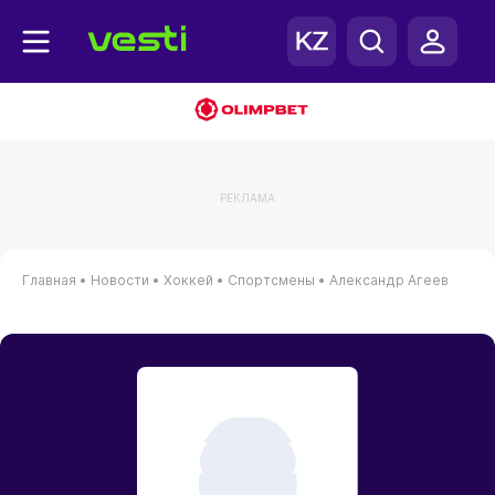
РЕКЛАМА
Главная
•
Новости
•
Хоккей
•
Спортсмены
•
Александр Агеев