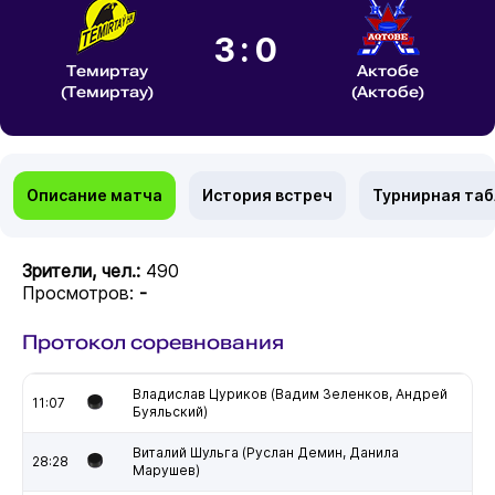
3:0
Темиртау
Актобе
(Темиртау)
(Актобе)
Описание матча
История встреч
Турнирная та
Зрители, чел.:
490
Просмотров:
-
Протокол соревнования
Владислав Цуриков (Вадим Зеленков, Андрей
11:07
Буяльский)
Виталий Шульга (Руслан Демин, Данила
28:28
Марушев)