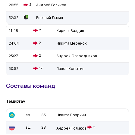
28:55
2
Андрей Голиков
52:32
Евгений Лызин
11:48
2
Кирилл Балдин
24:04
2
Никита Церенок
25:27
2
Андрей Огородников
50:52
12
Павел Копытин
Составы команд
Темиртау
вр
35
Никита Бояркин
зщ
28
2
Андрей Голиков