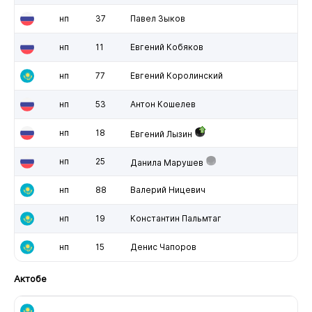
нп
37
Павел Зыков
нп
11
Евгений Кобяков
нп
77
Евгений Королинский
нп
53
Антон Кошелев
нп
18
Евгений Лызин
нп
25
Данила Марушев
нп
88
Валерий Ницевич
нп
19
Константин Пальмтаг
нп
15
Денис Чапоров
Актобе