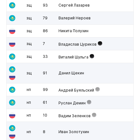
зщ
93
Сергей Лазарев
зщ
79
Валерий Нероев
зщ
86
Никита Полухин
зщ
7
Владислав Цуриков
зщ
33
Виталий Шульга
зщ
91
Данил Щекин
нп
99
Андрей Буяльский
нп
61
Руслан Демин
нп
10
Вадим Зеленков
нп
8
Иван Золотухин