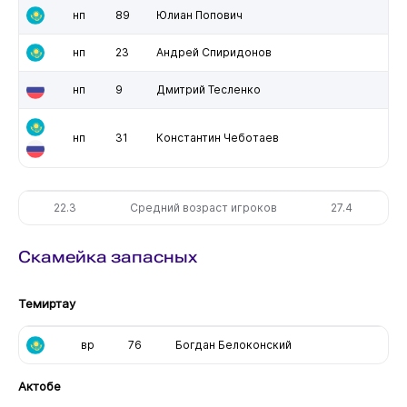
нп
89
Юлиан Попович
нп
23
Андрей Спиридонов
нп
9
Дмитрий Тесленко
нп
31
Константин Чеботаев
22.3
Средний возраст игроков
27.4
Скамейка запасных
Темиртау
вр
76
Богдан Белоконский
Актобе