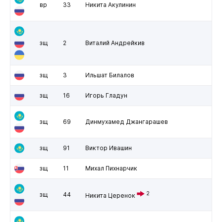
вр
33
Никита Акулинин
зщ
2
Виталий Андрейкив
зщ
3
Ильшат Билалов
зщ
16
Игорь Гладун
зщ
69
Динмухамед Джангарашев
зщ
91
Виктор Ивашин
зщ
11
Михал Пихнарчик
2
зщ
44
Никита Церенок