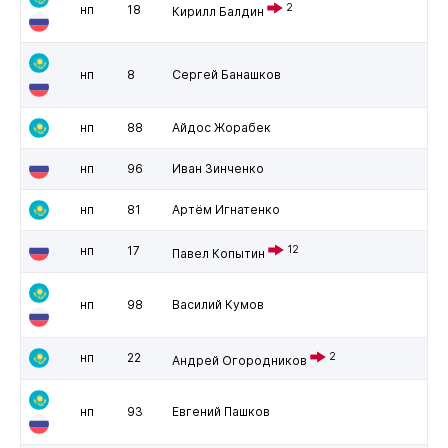
2
нп
18
Кирилл Балдин
нп
8
Сергей Банашков
нп
88
Айдос Жорабек
нп
96
Иван Зинченко
нп
81
Артём Игнатенко
нп
17
12
Павел Копытин
нп
98
Василий Кумов
нп
22
2
Андрей Огородников
нп
93
Евгений Пашков