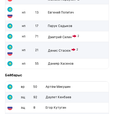
нп
13
Евгений Попитич
нп
17
Парук Садыков
нп
71
2
Дмитрий Силин
2
нп
21
Денис Стасюк
нп
55
Данияр Хасенов
Бейбарыс
вр
50
Артём Микушин
зщ
92
Даулет Кенбаев
зщ
8
Егор Кутугин