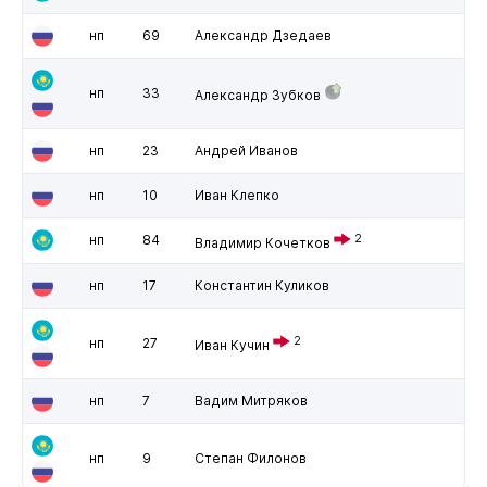
нп
69
Александр Дзедаев
нп
33
Александр Зубков
нп
23
Андрей Иванов
нп
10
Иван Клепко
нп
84
2
Владимир Кочетков
нп
17
Константин Куликов
2
нп
27
Иван Кучин
нп
7
Вадим Митряков
нп
9
Степан Филонов