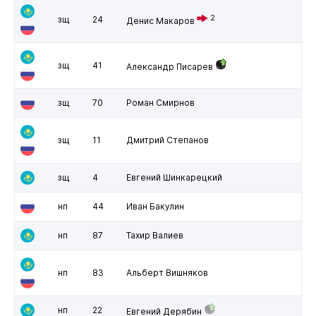
2
зщ
24
Денис Макаров
зщ
41
Александр Писарев
зщ
70
Роман Смирнов
зщ
11
Дмитрий Степанов
зщ
4
Евгений Шинкарецкий
нп
44
Иван Бакулин
нп
87
Тахир Валиев
нп
83
Альберт Вишняков
нп
22
Евгений Дерябин