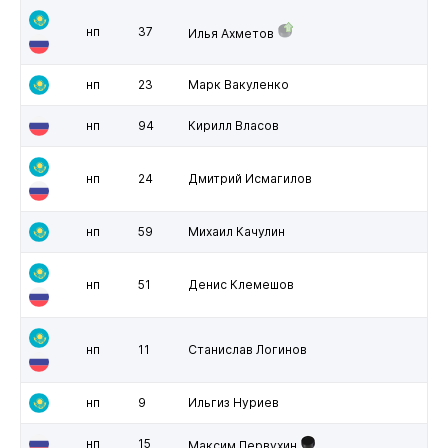
нп
37
Илья Ахметов
нп
23
Марк Вакуленко
нп
94
Кирилл Власов
нп
24
Дмитрий Исмагилов
нп
59
Михаил Качулин
нп
51
Денис Клемешов
нп
11
Станислав Логинов
нп
9
Ильгиз Нуриев
нп
15
Максим Первухин