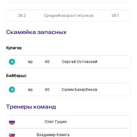
28.2
Средний возраст игроков
28.1
Скамейка запасных
Кулагер
вр
40
Сергей Остовский
Бейбарыс
вр
40
Салим Базарбеков
Тренеры команд
Олег Гущин
Владимир Клинга