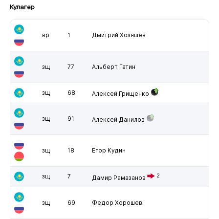
Кулагер
вр
1
Дмитрий Хозяшев
зщ
77
Альберт Гатин
зщ
68
Алексей Грищенко
зщ
91
Алексей Данилов
зщ
18
Егор Кудин
зщ
7
2
Дамир Рамазанов
зщ
69
Федор Хорошев