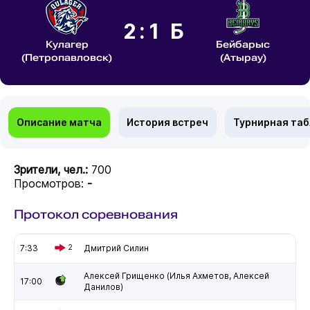
2:1 Б
Кулагер
Бейбарыс
(Петропавловск)
(Атырау)
Описание матча
История встреч
Турнирная та
Зрители, чел.:
700
Просмотров:
-
Протокол соревнования
7:33
2
Дмитрий Силин
Алексей Грищенко (Илья Ахметов, Алексей
17:00
Данилов)