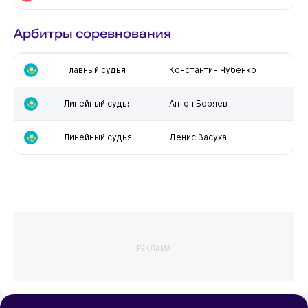
Арбитры соревнования
Главный судья
Константин Чубенко
Линейный судья
Антон Боряев
Линейный судья
Денис Засуха
РЕКЛАМА