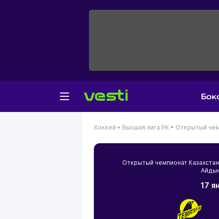
Бок
Хоккей •
Высшая лига РК •
Открытый чем
Открытый чемпионат Казахста
Айдын
17 я