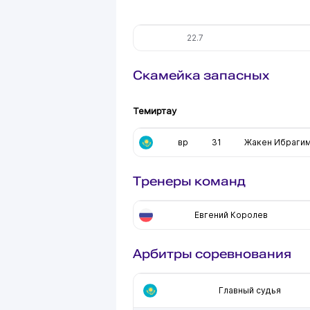
22.7
Скамейка запасных
Темиртау
вр
31
Жакен Ибраги
Тренеры команд
Евгений Королев
Арбитры соревнования
Главный судья