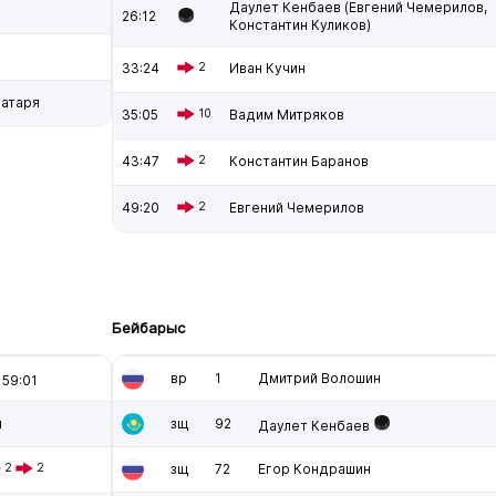
Даулет Кенбаев (Евгений Чемерилов,
26:12
Константин Куликов)
33:24
2
Иван Кучин
ратаря
35:05
10
Вадим Митряков
43:47
2
Константин Баранов
49:20
2
Евгений Чемерилов
Бейбарыс
вр
1
Дмитрий Волошин
59:01
й
зщ
92
Даулет Кенбаев
2
2
зщ
72
Егор Кондрашин