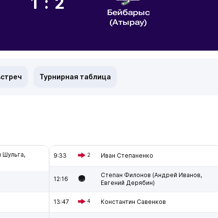
1:2
Бейбарыс
(Атырау)
встреч
Турнирная таблица
 Шульга,
9:33
2
Иван Степаненко
Степан Филонов (Андрей Иванов,
12:16
Евгений Дерябин)
13:47
4
Константин Савенков