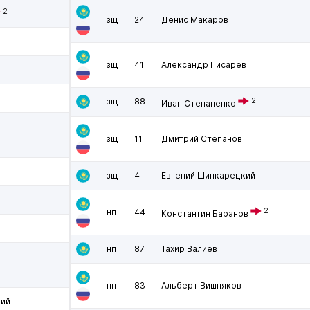
2
зщ
24
Денис Макаров
зщ
41
Александр Писарев
зщ
88
2
Иван Степаненко
зщ
11
Дмитрий Степанов
зщ
4
Евгений Шинкарецкий
2
нп
44
Константин Баранов
нп
87
Тахир Валиев
нп
83
Альберт Вишняков
кий