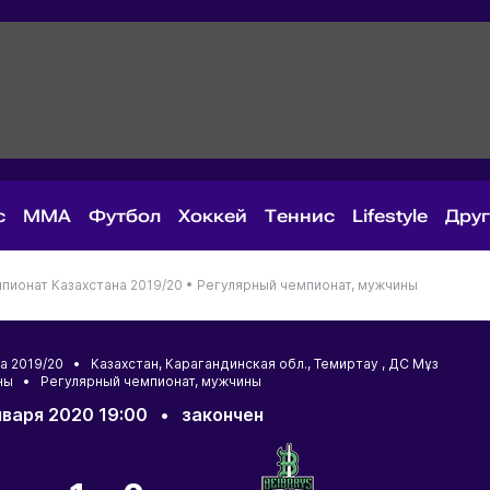
с
MMA
Футбол
Хоккей
Теннис
Lifestyle
Дру
пионат Казахстана 2019/20 •
Регулярный чемпионат, мужчины
на 2019/20 •
Казахстан
,
Карагандинская обл.
,
Темиртау
, ДС Мұз
ы • Регулярный чемпионат, мужчины
нваря 2020 19:00
•
закончен