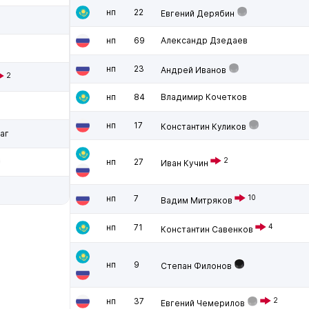
нп
22
Евгений Дерябин
нп
69
Александр Дзедаев
нп
23
Андрей Иванов
2
нп
84
Владимир Кочетков
нп
17
Константин Куликов
аг
2
нп
27
Иван Кучин
нп
7
10
Вадим Митряков
нп
71
4
Константин Савенков
нп
9
Степан Филонов
нп
37
2
Евгений Чемерилов