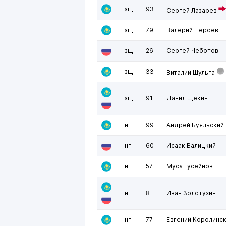
зщ
93
Сергей Лазарев
зщ
79
Валерий Нероев
зщ
26
Сергей Чеботов
зщ
33
Виталий Шульга
зщ
91
Данил Щекин
нп
99
Андрей Буяльский
нп
60
Исаак Валицкий
нп
57
Муса Гусейнов
нп
8
Иван Золотухин
нп
77
Евгений Королинс