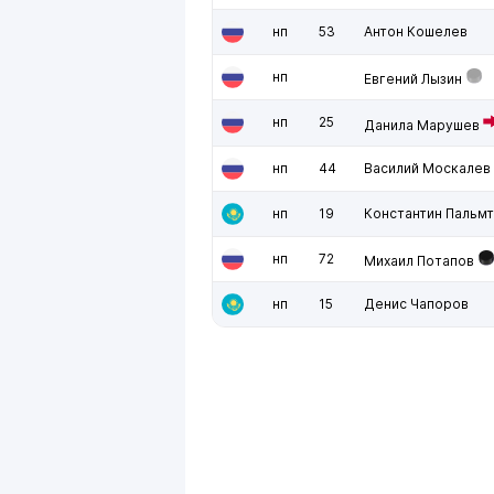
нп
53
Антон Кошелев
нп
Евгений Лызин
нп
25
Данила Марушев
нп
44
Василий Москалев
нп
19
Константин Пальмт
нп
72
Михаил Потапов
нп
15
Денис Чапоров