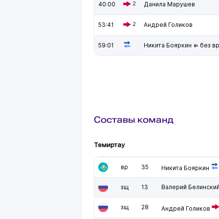
40:00
2
Данила Марушев
53:41
2
Андрей Голиков
59:01
Никита Бояркин ⇐ без в
Составы команд
Темиртау
вр
35
Никита Бояркин
зщ
13
Валерий Белински
зщ
28
Андрей Голиков