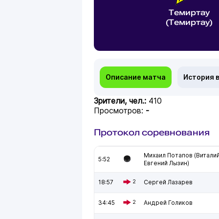
Темиртау
(Темиртау)
Описание матча
История 
Зрители, чел.:
410
Просмотров:
-
Протокол соревнования
Михаил Потапов (Виталий
5:52
Евгений Лызин)
18:57
2
Сергей Лазарев
34:45
2
Андрей Голиков