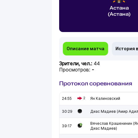
Астана
(Астана)
Описание матча
История 
Зрители, чел.:
44
Просмотров:
-
Протокол соревнования
24:55
2
Ян Калиновский
30:29
Диас Мадиев (Амир Ади
Вячеслав Крашенинин (Я
39:17
Диас Мадиев)