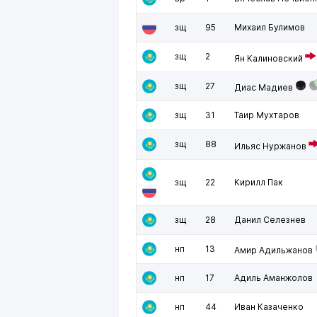
зщ
95
Михаил Булимов
зщ
2
Ян Калиновский
зщ
27
Диас Мадиев
зщ
31
Таир Мухтаров
зщ
88
Ильяс Нуржанов
зщ
22
Кирилл Пак
зщ
28
Данил Селезнев
нп
13
Амир Адильжанов
нп
17
Адиль Аманжолов
нп
44
Иван Казаченко