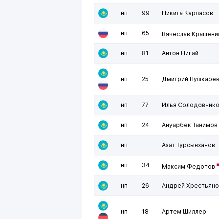
нп
99
Никита Карпасов
нп
65
Вячеслав Крашени
нп
81
Антон Нигай
нп
25
Дмитрий Пушкаре
нп
77
Илья Солодовник
нп
24
Ануарбек Танимов
нп
Азат Турсынханов
нп
34
Максим Федотов
нп
26
Андрей Хрестьяно
нп
18
Артем Шиллер