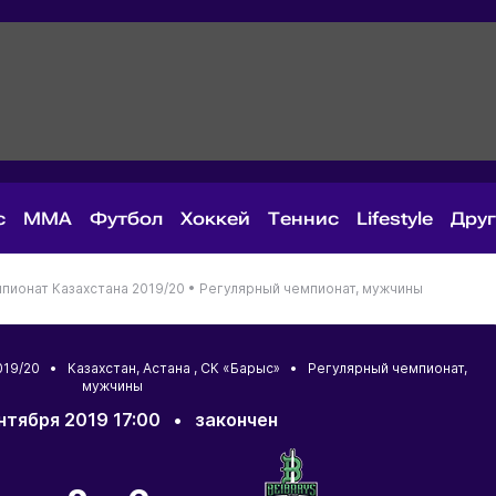
с
MMA
Футбол
Хоккей
Теннис
Lifestyle
Дру
пионат Казахстана 2019/20 •
Регулярный чемпионат, мужчины
2019/20 •
Казахстан
,
Астана
, СК «Барыс» • Регулярный чемпионат,
мужчины
нтября 2019 17:00
•
закончен