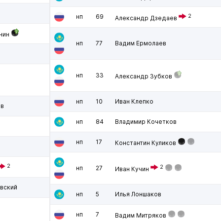
нп
69
2
Александр Дзедаев
нин
нп
77
Вадим Ермолаев
нп
33
Александр Зубков
в
нп
10
Иван Клепко
ов
нп
84
Владимир Кочетков
нп
17
Константин Куликов
2
2
нп
27
Иван Кучин
вский
нп
5
Илья Лоншаков
нп
7
Вадим Митряков