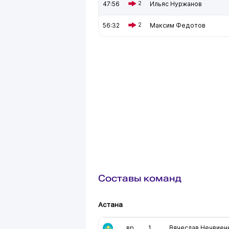
47:56
2
Ильяс Нуржанов
56:32
2
Максим Федотов
Составы команд
Астана
вр
1
Вячеслав Нечвиен