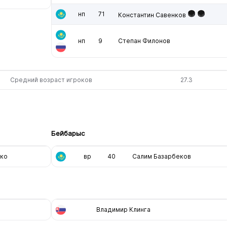
нп
71
Константин Савенков
нп
9
Степан Филонов
Средний возраст игроков
27.3
Бейбарыс
нко
вр
40
Салим Базарбеков
Владимир Клинга