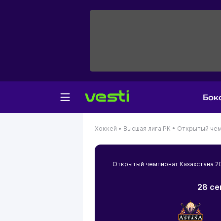
Бок
Хоккей •
Высшая лига РК •
Открытый чем
Открытый чемпионат Казахстана 
28 се