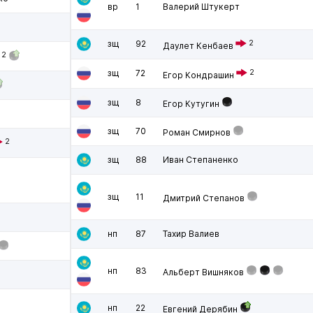
вр
1
Валерий Штукерт
зщ
92
2
Даулет Кенбаев
2
зщ
72
2
Егор Кондрашин
зщ
8
Егор Кутугин
зщ
70
Роман Смирнов
2
зщ
88
Иван Степаненко
зщ
11
Дмитрий Степанов
нп
87
Тахир Валиев
нп
83
Альберт Вишняков
нп
22
Евгений Дерябин