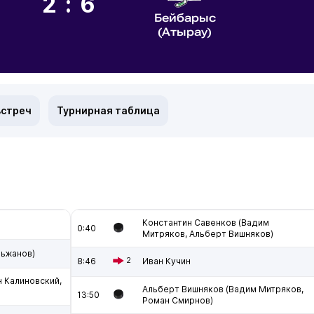
2:6
Бейбарыс
(Атырау)
встреч
Турнирная таблица
Константин Савенков (Вадим
0:40
Митряков, Альберт Вишняков)
льжанов)
8:46
2
Иван Кучин
н Калиновский,
Альберт Вишняков (Вадим Митряков,
13:50
Роман Смирнов)