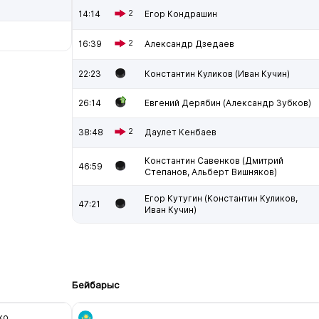
14:14
2
Егор Кондрашин
16:39
2
Александр Дзедаев
22:23
Константин Куликов (Иван Кучин)
26:14
Евгений Дерябин (Александр Зубков)
38:48
2
Даулет Кенбаев
Константин Савенков (Дмитрий
46:59
Степанов, Альберт Вишняков)
Егор Кутугин (Константин Куликов,
47:21
Иван Кучин)
Бейбарыс
ко