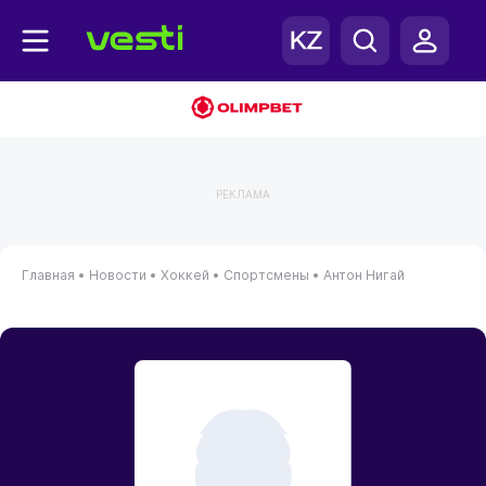
РЕКЛАМА
Главная
•
Новости
•
Хоккей
•
Спортсмены
•
Антон Нигай