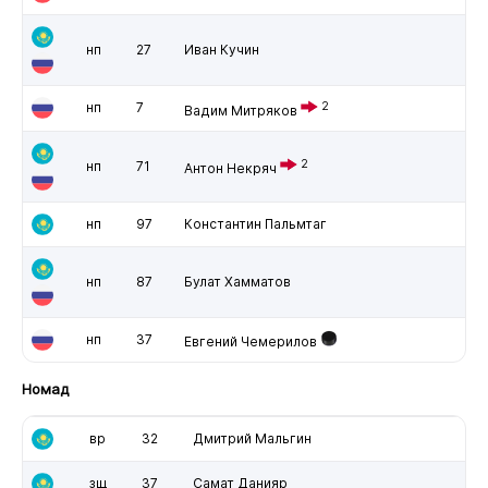
нп
27
Иван Кучин
нп
7
2
Вадим Митряков
2
нп
71
Антон Некряч
нп
97
Константин Пальмтаг
нп
87
Булат Хамматов
нп
37
Евгений Чемерилов
Номад
вр
32
Дмитрий Мальгин
зщ
37
Самат Данияр