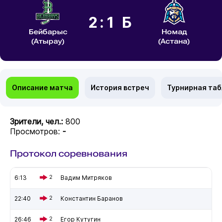
2:1 Б
Бейбарыс
Номад
(Атырау)
(Астана)
Описание матча
История встреч
Турнирная та
Зрители, чел.:
800
Просмотров:
-
Протокол соревнования
6:13
2
Вадим Митряков
22:40
2
Константин Баранов
26:46
2
Егор Кутугин