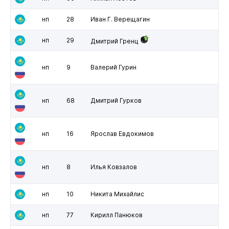
нп
28
Иван Г. Верещагин
нп
29
Дмитрий Гренц
нп
9
Валерий Гурин
нп
68
Дмитрий Гурков
нп
16
Ярослав Евдокимов
нп
8
Илья Ковзалов
нп
10
Никита Михайлис
нп
77
Кирилл Панюков