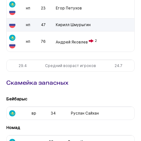
нп
23
Егор Петухов
нп
47
Кирилл Шмурыгин
2
нп
76
Андрей Яковлев
29.4
Средний возраст игроков
24.7
Скамейка запасных
Бейбарыс
вр
34
Руслан Сайхан
Номад