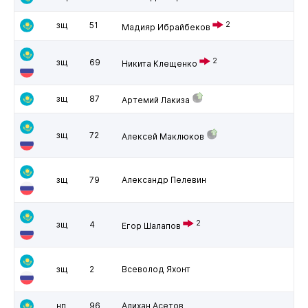
зщ
51
2
Мадияр Ибрайбеков
2
зщ
69
Никита Клещенко
зщ
87
Артемий Лакиза
зщ
72
Алексей Маклюков
зщ
79
Александр Пелевин
2
зщ
4
Егор Шалапов
зщ
2
Всеволод Яхонт
нп
96
Алихан Асетов