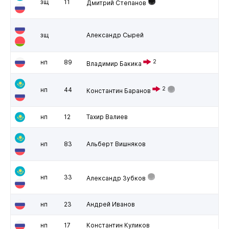
зщ
11
Дмитрий Степанов
зщ
Александр Сырей
нп
89
2
Владимир Бакика
2
нп
44
Константин Баранов
нп
12
Тахир Валиев
нп
83
Альберт Вишняков
нп
33
Александр Зубков
нп
23
Андрей Иванов
нп
17
Константин Куликов