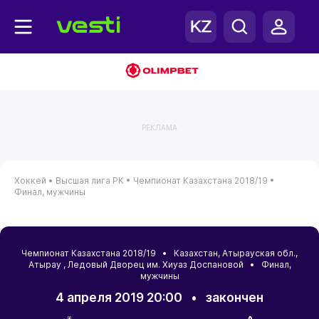
РЕКЛАМА
Хоккей •
Высшая лига РК •
Чемпионат Казахстана 2018/19 •
Финал, мужчины
Чемпионат Казахстана 2018/19 •
Казахстан
,
Атырауская обл.
,
Атырау
, Ледовый Дворец им. Хиуаз Доспановой • Финал,
мужчины
4 апреля 2019 20:00
•
закончен