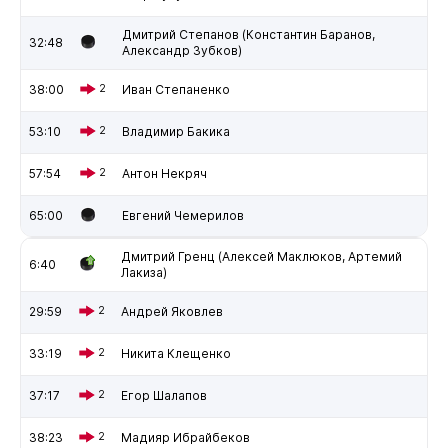
Дмитрий Степанов (Константин Баранов,
32:48
Александр Зубков)
38:00
2
Иван Степаненко
53:10
2
Владимир Бакика
57:54
2
Антон Некряч
65:00
Евгений Чемерилов
Дмитрий Гренц (Алексей Маклюков, Артемий
6:40
Лакиза)
29:59
2
Андрей Яковлев
33:19
2
Никита Клещенко
37:17
2
Егор Шалапов
38:23
2
Мадияр Ибрайбеков