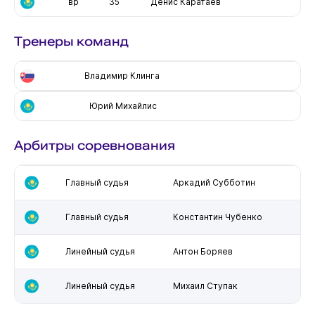
вр
35
Денис Каратаев
Тренеры команд
Владимир Клинга
Юрий Михайлис
Арбитры соревнования
Главный судья
Аркадий Субботин
Главный судья
Константин Чубенко
Линейный судья
Антон Боряев
Линейный судья
Михаил Ступак