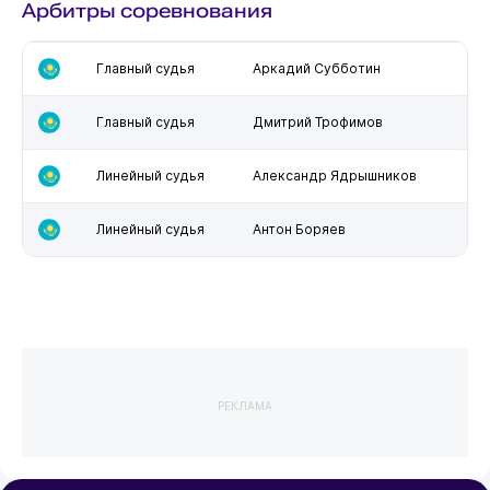
Арбитры соревнования
Главный судья
Аркадий Субботин
Главный судья
Дмитрий Трофимов
Линейный судья
Александр Ядрышников
Линейный судья
Антон Боряев
РЕКЛАМА