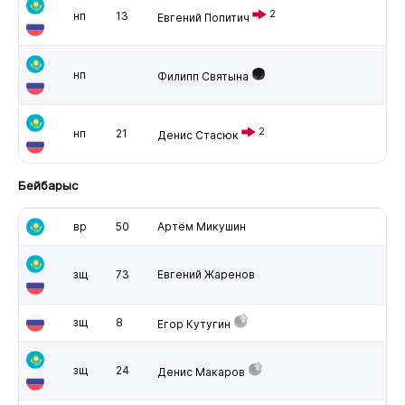
2
нп
13
Евгений Попитич
нп
Филипп Святына
2
нп
21
Денис Стасюк
Бейбарыс
вр
50
Артём Микушин
зщ
73
Евгений Жаренов
зщ
8
Егор Кутугин
зщ
24
Денис Макаров