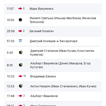
11:57
2
Марк Вакуленко
Филипп Святына (Ильнар Мисбахов, Вячеслав
15:50
Трясунов)
25:09
2
Евгений Попитич
57:20
Дмитрий Хозяшев ⇐ без вратаря
Дмитрий Степанов (Иван Кучин, Константин
5:30
Куликов)
Альберт Вишняков (Денис Макаров, Егор
8:25
Кутугин)
10:32
10
Владимир Бакика
12:33
Антон Некряч (Иван Степаненко, Иван Кучин)
17:48
2
Альберт Вишняков
18:21
2
Иван Степаненко