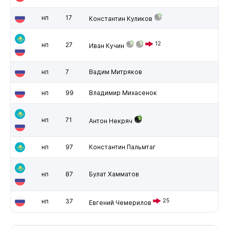
нп
17
Константин Куликов
12
нп
27
Иван Кучин
нп
7
Вадим Митряков
нп
99
Владимир Михасенок
нп
71
Антон Некряч
нп
97
Константин Пальмтаг
нп
87
Булат Хамматов
нп
37
25
Евгений Чемерилов