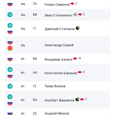
зщ
70
2
Роман Смирнов
зщ
88
2
Иван Степаненко
зщ
11
Дмитрий Степанов
зщ
Александр Сырей
нп
89
10
Владимир Бакика
2
нп
44
Константин Баранов
нп
12
Тахир Валиев
2
нп
83
Альберт Вишняков
нп
23
Андрей Иванов