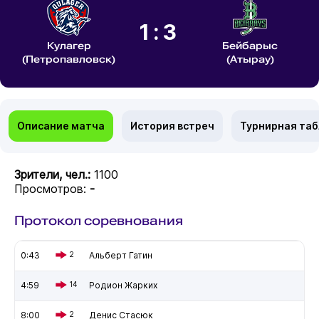
1:3
Кулагер
Бейбарыс
(Петропавловск)
(Атырау)
Описание матча
История встреч
Турнирная та
Зрители, чел.:
1100
Просмотров:
-
Протокол соревнования
0:43
2
Альберт Гатин
4:59
14
Родион Жарких
8:00
2
Денис Стасюк