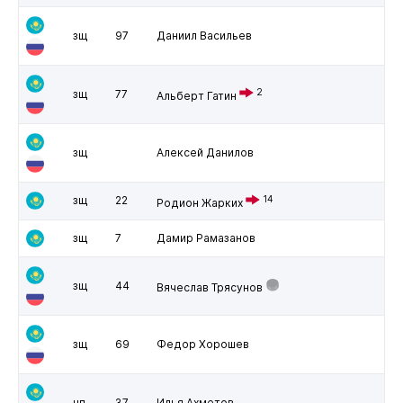
зщ
97
Даниил Васильев
2
зщ
77
Альберт Гатин
зщ
Алексей Данилов
зщ
22
14
Родион Жарких
зщ
7
Дамир Рамазанов
зщ
44
Вячеслав Трясунов
зщ
69
Федор Хорошев
нп
37
Илья Ахметов