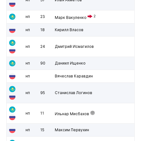
нп
23
2
Марк Вакуленко
нп
18
Кирилл Власов
нп
24
Дмитрий Исмагилов
нп
90
Даниил Ищенко
нп
Вячеслав Каравдин
нп
95
Станислав Логинов
нп
11
Ильнар Мисбахов
нп
15
Максим Первухин