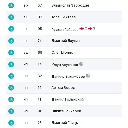
вр
37
Владислав Забродин
зщ
87
Толеш Актаев
зщ
95
2
2
Руслан Габазов
зщ
74
Дмитрий Лаухин
зщ
69
Олег Цюняк
нп
14
Юсуп Асуханов
нп
33
Данияр Билимбаев
нп
12
Артем Бород
нп
11
Даниил Голынский
нп
96
Никита Гончаров
нп
25
Дмитрий Грицына