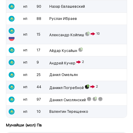
нп
90
Назар Евлашевский
нп
88
Руслан Ибраев
10
нп
15
Александр Койпиш
нп
17
Айдар Кусайын
нп
9
2
Андрей Кучер
нп
25
Данил Омельян
нп
44
2
Даниил Погребной
нп
97
Даниил Смолянский
нп
10
Валентин Терещенко
Мунайши (мол) Пв