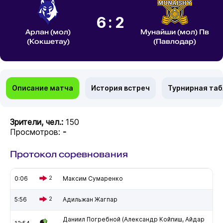
6:2
Арлан (мол)
Мунайши (мол) Пв
(Кокшетау)
(Павлодар)
Описание матча
История встреч
Турнирная та
Зрители, чел.:
150
Просмотров:
-
Протокол соревнования
0:06
2
Максим Сумаренко
5:56
2
Адильжан Жагпар
Даниил Погребной (Александр Койпиш, Айдар