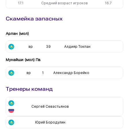
17.1
Средний возраст игроков
16.7
Скамейка запасных
Арлан (мол)
вр
39
Алдияр Токпан
Мунайши (мол) Пв
вр
1
Александр Борейко
Тренеры команд
Сергей Севастьянов
Юрий Бородулин