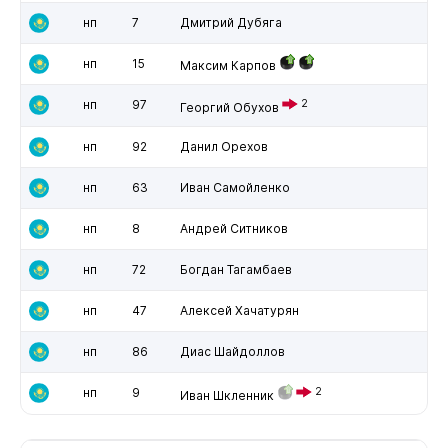
нп
7
Дмитрий Дубяга
нп
15
Максим Карпов
нп
97
2
Георгий Обухов
нп
92
Данил Орехов
нп
63
Иван Самойленко
нп
8
Андрей Ситников
нп
72
Богдан Тагамбаев
нп
47
Алексей Хачатурян
нп
86
Диас Шайдоллов
нп
9
2
Иван Шкленник