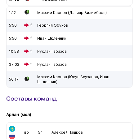
1:12
Максим Карпов (Данияр Билимбаев)
5:56
2
Георгий Обухов
5:56
2
Иван Шкленник
10:58
2
Руслан Габазов
37:02
2
Руслан Габазов
Максим Карпов (Юсуп Асуханов, Иван
50:17
Шкленник)
Составы команд
Арлан (мол)
вр
54
Алексей Пашков