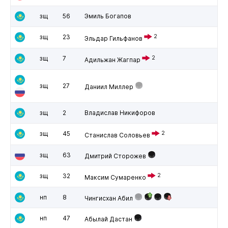
зщ
56
Эмиль Богапов
зщ
23
2
Эльдар Гильфанов
зщ
7
2
Адильжан Жагпар
зщ
27
Даниил Миллер
зщ
2
Владислав Никифоров
зщ
45
2
Станислав Соловьев
зщ
63
Дмитрий Сторожев
зщ
32
2
Максим Сумаренко
нп
8
Чингисхан Абил
нп
47
Абылай Дастан