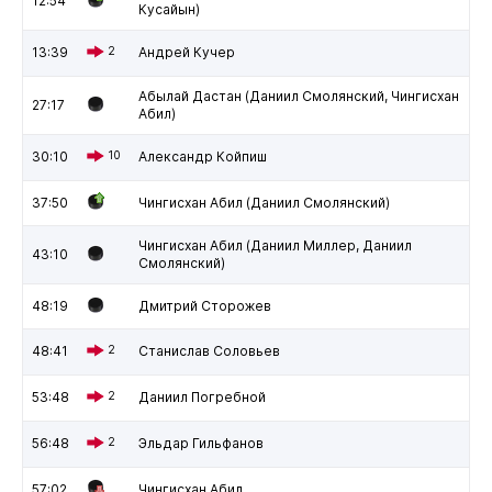
12:54
Кусайын)
13:39
2
Андрей Кучер
Абылай Дастан (Даниил Смолянский, Чингисхан
27:17
Абил)
30:10
10
Александр Койпиш
37:50
Чингисхан Абил (Даниил Смолянский)
Чингисхан Абил (Даниил Миллер, Даниил
43:10
Смолянский)
48:19
Дмитрий Сторожев
48:41
2
Станислав Соловьев
53:48
2
Даниил Погребной
56:48
2
Эльдар Гильфанов
57:02
Чингисхан Абил