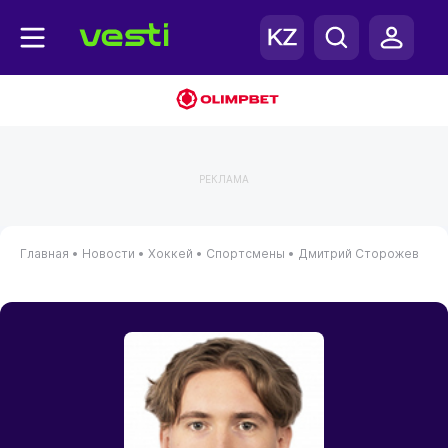
РЕКЛАМА
Главная
•
Новости
•
Хоккей
•
Спортсмены
•
Дмитрий Сторожев