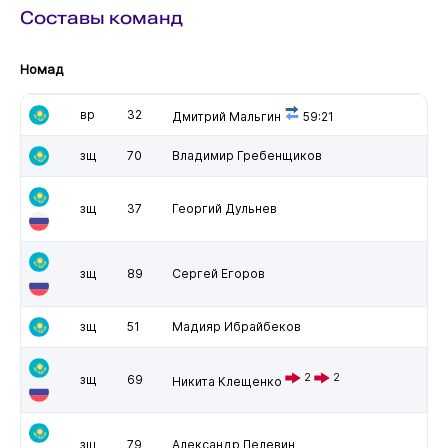
Составы команд
Номад
вр
32
Дмитрий Мальгин
59:21
зщ
70
Владимир Гребенщиков
зщ
37
Георгий Дульнев
зщ
89
Сергей Егоров
зщ
51
Мадияр Ибрайбеков
2
2
зщ
69
Никита Клещенко
зщ
79
Александр Пелевин