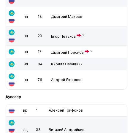
нп
13
Дмитрий Макеев
2
нп
23
Егор Петухов
нп
17
2
Дмитрий Преснов
нп
84
Кирилл Савицкий
нп
76
Андрей Яковлев
Кулагер
вр
1
Алексей Трифонов
зщ
33
Виталий Андрейкив