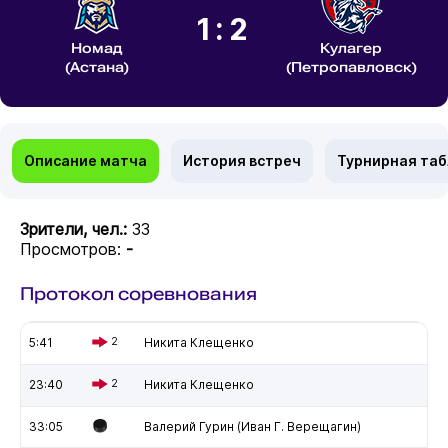
1:2
Номад
Кулагер
(Астана)
(Петропавловск)
Описание матча
История встреч
Турнирная та
Зрители, чел.:
33
Просмотров:
-
Протокол соревнования
5:41
2
Никита Клещенко
23:40
2
Никита Клещенко
33:05
Валерий Гурин (Иван Г. Верещагин)