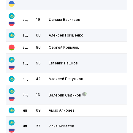
зщ
19
Даниил Васильев
зщ
68
Алексей Грищенко
зщ
86
Сергей Копылец
зщ
93
Евгений Пашков
зщ
42
Алексей Петушков
зщ
13
Валерий Садиков
нп
69
Амир Алибаев
нп
37
Илья Ахметов