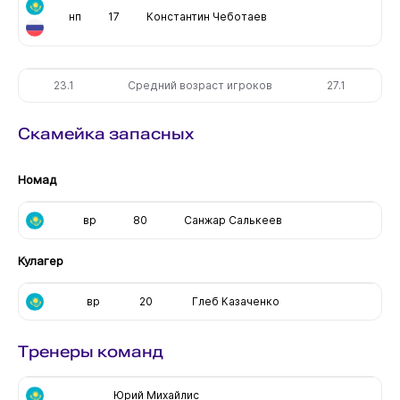
нп
17
Константин Чеботаев
23.1
Средний возраст игроков
27.1
Скамейка запасных
Номад
вр
80
Санжар Салькеев
Кулагер
вр
20
Глеб Казаченко
Тренеры команд
Юрий Михайлис