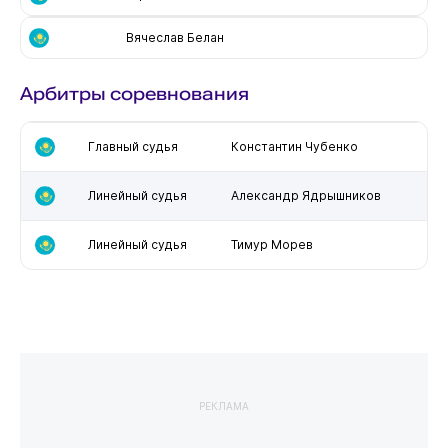
Вячеслав Белан
Арбитры соревнования
Главный судья
Константин Чубенко
Линейный судья
Александр Ядрышников
Линейный судья
Тимур Морев
РЕКЛАМА