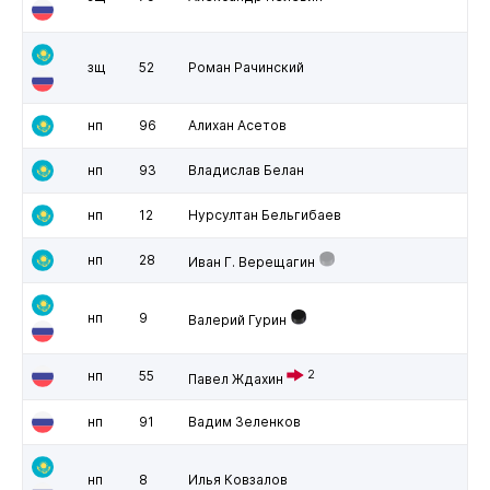
зщ
52
Роман Рачинский
нп
96
Алихан Асетов
нп
93
Владислав Белан
нп
12
Нурсултан Бельгибаев
нп
28
Иван Г. Верещагин
нп
9
Валерий Гурин
нп
55
2
Павел Ждахин
нп
91
Вадим Зеленков
нп
8
Илья Ковзалов