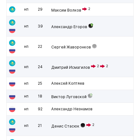
нп
29
2
Максим Волков
нп
39
Александр Егоров
нп
22
Сергей Жаворонков
2
2
нп
24
Дмитрий Исмагилов
нп
25
Алексей Коптяев
нп
18
Виктор Луговской
нп
92
Александр Незнамов
2
нп
21
Денис Стасюк