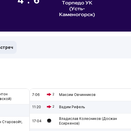
4:6
Торпедо УК
(Усть-
Каменогорск)
встреч
нтон
7:06
2
Максим Овчинников
вской)
11:20
2
Вадим Рифель
Владислав Колесников (Досжан
17:04
н Старовойт,
Есиркенов)