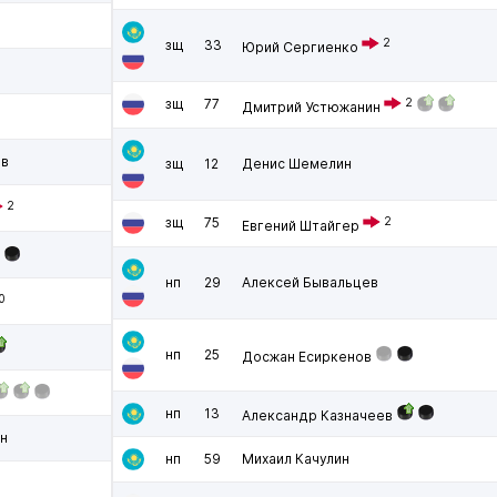
2
зщ
33
Юрий Сергиенко
зщ
77
2
Дмитрий Устюжанин
ев
зщ
12
Денис Шемелин
2
зщ
75
2
Евгений Штайгер
нп
29
Алексей Бывальцев
0
нп
25
Досжан Есиркенов
нп
13
Александр Казначеев
н
нп
59
Михаил Качулин