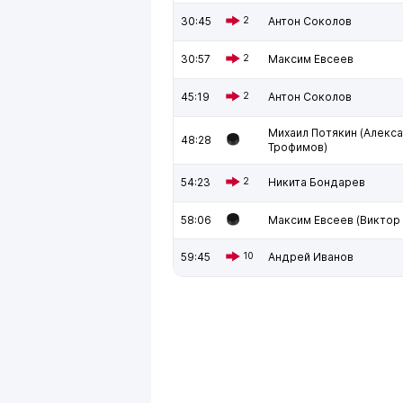
30:45
2
Антон Соколов
30:57
2
Максим Евсеев
45:19
2
Антон Соколов
Михаил Потякин (Алекс
48:28
Трофимов)
54:23
2
Никита Бондарев
58:06
Максим Евсеев (Виктор
59:45
10
Андрей Иванов