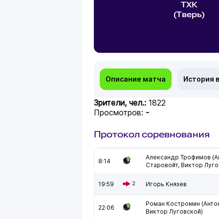
ТХК
(Тверь)
Описание матча
История 
Зрители, чел.:
1822
Просмотров:
-
Протокол соревнования
Александр Трофимов (А
8:14
Старовойт, Виктор Луго
19:59
2
Игорь Князев
Роман Костромин (Анто
22:06
Виктор Луговской)