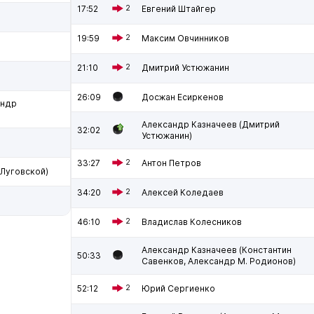
17:52
2
Евгений Штайгер
19:59
2
Максим Овчинников
21:10
2
Дмитрий Устюжанин
26:09
Досжан Есиркенов
андр
Александр Казначеев (Дмитрий
32:02
Устюжанин)
33:27
2
Антон Петров
 Луговской)
34:20
2
Алексей Коледаев
46:10
2
Владислав Колесников
Александр Казначеев (Константин
50:33
Савенков, Александр М. Родионов)
52:12
2
Юрий Сергиенко