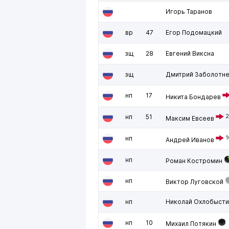
Игорь Таранов
вр
47
Егор Подомацкий
зщ
28
Евгений Виксна
зщ
Дмитрий Заболотн
нп
17
Никита Бондарев
нп
51
2
Максим Евсеев
нп
1
Андрей Иванов
нп
Роман Костромин
нп
Виктор Луговской
нп
Николай Охлобысти
нп
10
Михаил Потякин