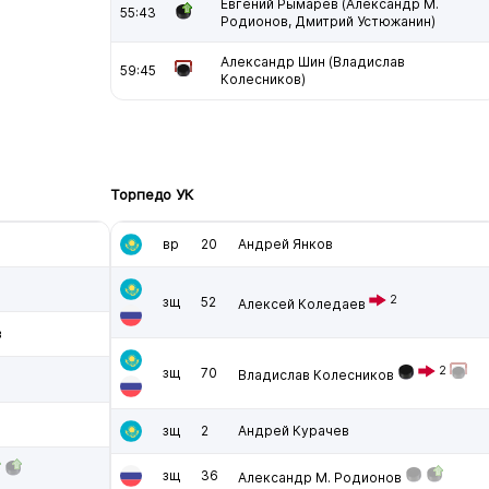
Евгений Рымарев (Александр М.
55:43
Родионов, Дмитрий Устюжанин)
Александр Шин (Владислав
59:45
Колесников)
Торпедо УК
вр
20
Андрей Янков
2
зщ
52
Алексей Коледаев
в
2
зщ
70
Владислав Колесников
зщ
2
Андрей Курачев
зщ
36
Александр М. Родионов