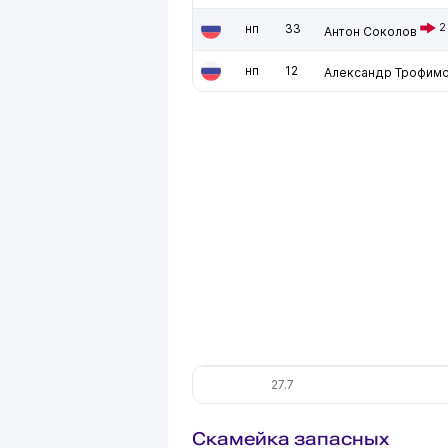
нп
33
2
Антон Соколов
нп
12
Александр Трофим
27.7
Скамейка запасных