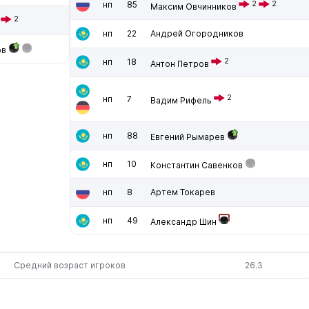
нп
85
2
2
Максим Овчинников
2
нп
22
Андрей Огородников
ов
нп
18
2
Антон Петров
2
нп
7
Вадим Рифель
нп
88
Евгений Рымарев
нп
10
Константин Савенков
нп
8
Артем Токарев
нп
49
Александр Шин
Средний возраст игроков
26.3