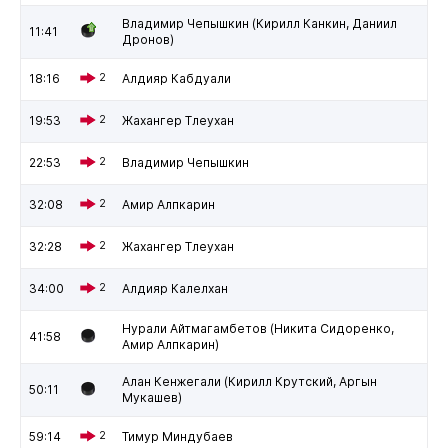
Владимир Чепышкин (Кирилл Канкин, Даниил
11:41
Дронов)
18:16
2
Алдияр Кабдуали
19:53
2
Жахангер Тлеухан
22:53
2
Владимир Чепышкин
32:08
2
Амир Алпкарин
32:28
2
Жахангер Тлеухан
34:00
2
Алдияр Калелхан
Нурали Айтмагамбетов (Никита Сидоренко,
41:58
Амир Алпкарин)
Алан Кенжегали (Кирилл Крутский, Аргын
50:11
Мукашев)
59:14
2
Тимур Миндубаев