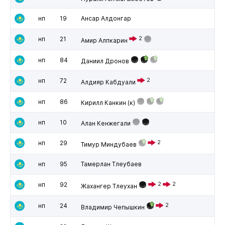
нп
19
Ансар Алдонгар
нп
21
2
Амир Алпкарин
нп
84
Даниил Дронов
нп
72
2
Алдияр Кабдуали
нп
86
Кирилл Канкин
(к)
нп
10
Алан Кенжегали
нп
29
2
Тимур Миндубаев
нп
95
Тамерлан Тлеубаев
нп
92
2
2
Жахангер Тлеухан
нп
24
2
Владимир Чепышкин