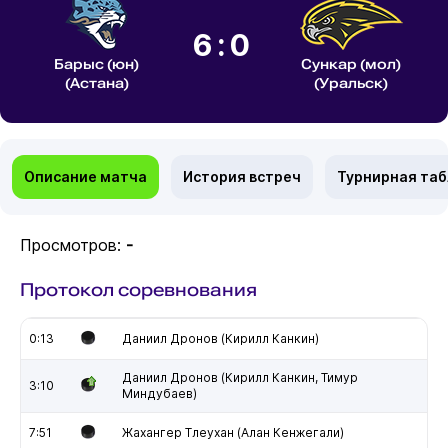
6:0
Барыс (юн)
Сункар (мол)
(Астана)
(Уральск)
Описание матча
История встреч
Турнирная та
Просмотров:
-
Протокол соревнования
0:13
Даниил Дронов (Кирилл Канкин)
Даниил Дронов (Кирилл Канкин, Тимур
3:10
Миндубаев)
7:51
Жахангер Тлеухан (Алан Кенжегали)