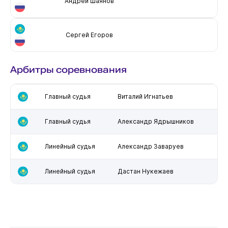
Андрей Шаянов
Сергей Егоров
Арбитры соревнования
Главный судья
Виталий Игнатьев
Главный судья
Александр Ядрышников
Линейный судья
Александр Заваруев
Линейный судья
Дастан Нукежаев