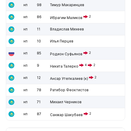
нп
98
Тимур Макаринцев
нп
86
2
Ибрагим Маликов
нп
11
Владислав Михеев
нп
10
Илья Перцев
нп
85
2
Родион Суфьянов
нп
9
4
2
Никита Талерко
нп
12
2
Ансар Утепкалиев
(к)
нп
78
Ратибор Феоктистов
нп
71
Михаил Черников
нп
87
2
Санжар Шакубаев