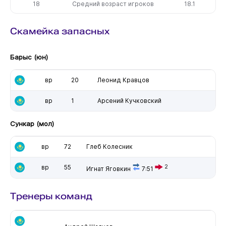
18
Средний возраст игроков
18.1
Скамейка запасных
Барыс (юн)
вр
20
Леонид Кравцов
вр
1
Арсений Кучковский
Сункар (мол)
вр
72
Глеб Колесник
вр
55
2
Игнат Яговкин
7:51
Тренеры команд