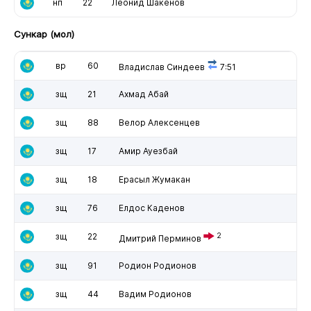
нп
22
Леонид Шакенов
Сункар (мол)
вр
60
Владислав Синдеев
7:51
зщ
21
Ахмад Абай
зщ
88
Велор Алексенцев
зщ
17
Амир Ауезбай
зщ
18
Ерасыл Жумакан
зщ
76
Елдос Каденов
зщ
22
2
Дмитрий Перминов
зщ
91
Родион Родионов
зщ
44
Вадим Родионов