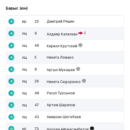
Барыс (юн)
вр
20
Дмитрий Ряшин
зщ
9
2
Алдияр Калелхан
зщ
46
Кирилл Крутский
зщ
5
Никита Ломако
зщ
8
Аргын Мукашев
зщ
26
Никита Сидоренко
зщ
48
Расул Турсынов
зщ
47
Артем Шарапов
зщ
43
Амирхан Шегебаев
нп
73
Нурали Айтмагамбетов