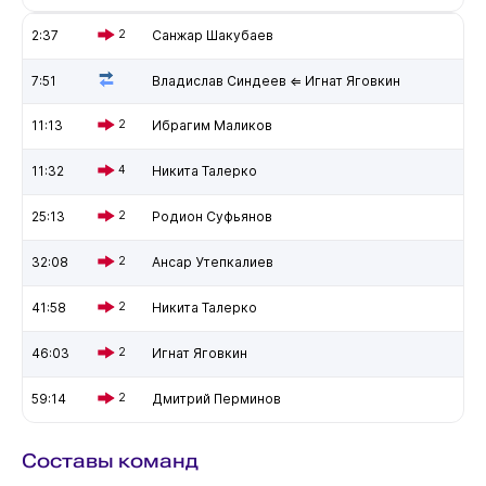
2:37
2
Санжар Шакубаев
7:51
Владислав Синдеев ⇐ Игнат Яговкин
11:13
2
Ибрагим Маликов
11:32
4
Никита Талерко
25:13
2
Родион Суфьянов
32:08
2
Ансар Утепкалиев
41:58
2
Никита Талерко
46:03
2
Игнат Яговкин
59:14
2
Дмитрий Перминов
Составы команд