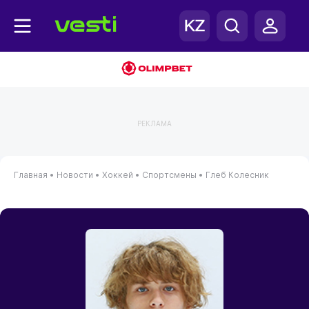
РЕКЛАМА
Главная
•
Новости
•
Хоккей
•
Спортсмены
•
Глеб Колесник