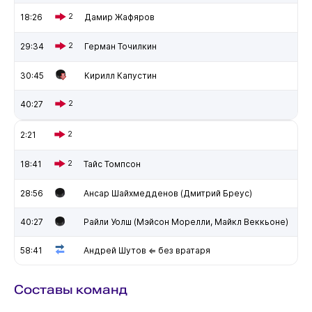
18:26
2
Дамир Жафяров
29:34
2
Герман Точилкин
30:45
Кирилл Капустин
40:27
2
2:21
2
18:41
2
Тайс Томпсон
28:56
Ансар Шайхмедденов (Дмитрий Бреус)
40:27
Райли Уолш (Мэйсон Морелли, Майкл Веккьоне)
58:41
Андрей Шутов ⇐ без вратаря
Составы команд