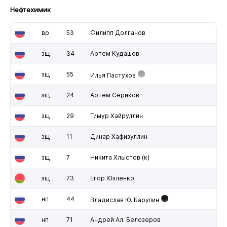
Нефтехимик
вр
53
Филипп Долганов
зщ
34
Артем Кудашов
зщ
55
Илья Пастухов
зщ
24
Артем Сериков
зщ
29
Тимур Хайруллин
зщ
11
Динар Хафизуллин
зщ
7
Никита Хлыстов
(к)
зщ
73
Егор Юзленко
нп
44
Владислав Ю. Барулин
нп
71
Андрей Ал. Белозеров