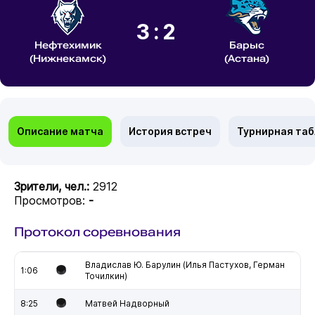
3:2
Нефтехимик
Барыс
(Нижнекамск)
(Астана)
Описание матча
История встреч
Турнирная та
Зрители, чел.:
2912
Просмотров:
-
Протокол соревнования
Владислав Ю. Барулин (Илья Пастухов, Герман
1:06
Точилкин)
8:25
Матвей Надворный