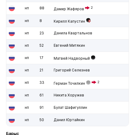
нп
88
2
Дамир Жафяров
нп
8
Кирилл Капустин
нп
23
Данила Квартальнов
нп
52
Евгений Митякин
нп
17
Матвей Надворный
нп
21
Григорий Селезнев
нп
33
2
Герман Точилкин
нп
61
Никита Хоружев
нп
91
Булат Шафигуллин
нп
50
Данил Юртайкин
Барыс