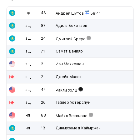
вр
43
Андрей Шутов
58:41
зщ
87
Адиль Бекетаев
зщ
24
Дмитрий Бреус
зщ
71
Самат Данияр
зщ
3
Иэн Маккошен
зщ
2
Джейк Масси
зщ
44
Райли Уолш
зщ
26
Тайлер Уотерспун
нп
88
Майкл Веккьоне
нп
13
Динмухамед Кайыржан