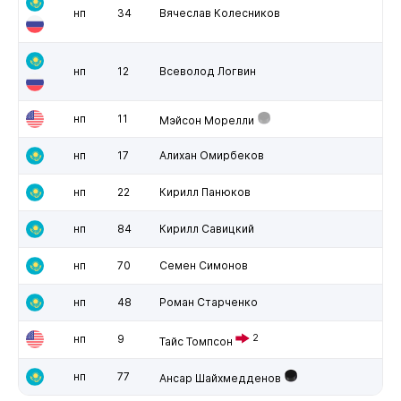
нп
34
Вячеслав Колесников
нп
12
Всеволод Логвин
нп
11
Мэйсон Морелли
нп
17
Алихан Омирбеков
нп
22
Кирилл Панюков
нп
84
Кирилл Савицкий
нп
70
Семен Симонов
нп
48
Роман Старченко
нп
9
2
Тайс Томпсон
нп
77
Ансар Шайхмедденов