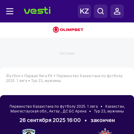
РЕКЛАМА
Футбол •
Первая Лига РК •
Первенство Казахстана по футболу
2025. 1 лига •
Тур 23, мужчины
Первенство Казахстана по футболу 2025. 1 лига •
Казахстан
,
Мангистауская обл.
,
Актау
, ДС БС Арена • Тур 23, мужчины
26 сентября 2025 16:00
•
закончен