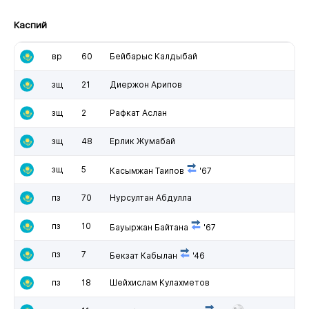
Каспий
вр
60
Бейбарыс Калдыбай
зщ
21
Диержон Арипов
зщ
2
Рафкат Аслан
зщ
48
Ерлик Жумабай
зщ
5
Касымжан Таипов
'67
пз
70
Нурсултан Абдулла
пз
10
Бауыржан Байтана
'67
пз
7
Бекзат Кабылан
'46
пз
18
Шейхислам Кулахметов