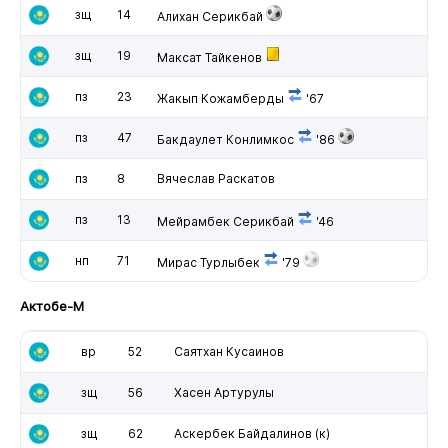
зщ
14
Алихан Серикбай
зщ
19
Максат Тайкенов
пз
23
Жакып Кожамберды
'67
пз
47
Бакдаулет Конлимкос
'86
пз
8
Вячеслав Раскатов
пз
13
Мейрамбек Серикбай
'46
нп
71
Мирас Турлыбек
'79
Актобе-М
вр
52
Саятхан Кусаинов
зщ
56
Хасен Артурулы
зщ
62
Аскербек Байдалинов
(к)