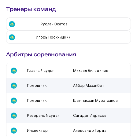
Тренеры команд
Руслан Эсатов
Игорь Прохницкий
Арбитры соревнования
Главный судья
Михаил Бильдинов
Помощник
Айбар Маханбет
Помощник
Шынгысхан Муратханов
Резервный судья
Сагадат Идрисов
Инспектор
Александр Горда