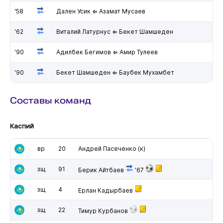
'58
Дален Усик ⇐ Азамат Мусаев
'62
Виталий Латурнус ⇐ Бекет Шамшеден
'90
Адилбек Бегимов ⇐ Амир Тулеев
'90
Бекет Шамшеден ⇐ Баубек Мухамбет
Составы команд
Каспий
вр
20
Андрей Пасеченко
(к)
зщ
91
Берик Айтбаев
'67
зщ
4
Ерлан Кадырбаев
зщ
22
Тимур Курбанов