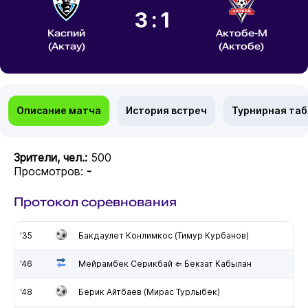
3:1
Каспий
Актобе-М
(Актау)
(Актобе)
Описание матча
История встреч
Турнирная та
Зрители, чел.:
500
Просмотров:
-
Протокол соревнования
'35
Бакдаулет Конлимкос (Тимур Курбанов)
'46
Мейрамбек Серикбай ⇐ Бекзат Кабылан
'48
Берик Айтбаев (Мирас Турлыбек)