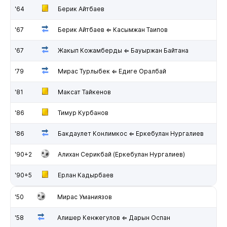
'64
Берик Айтбаев
'67
Берик Айтбаев ⇐ Касымжан Таипов
'67
Жакып Кожамберды ⇐ Бауыржан Байтана
'79
Мирас Турлыбек ⇐ Едиге Оралбай
'81
Максат Тайкенов
'86
Тимур Курбанов
'86
Бакдаулет Конлимкос ⇐ Еркебулан Нургалиев
'90+2
Алихан Серикбай (Еркебулан Нургалиев)
'90+5
Ерлан Кадырбаев
'50
Мирас Уманиязов
'58
Алишер Кенжегулов ⇐ Дарын Оспан