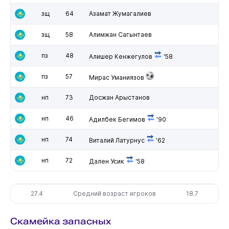
зщ
64
Азамат Жумагалиев
зщ
58
Алимжан Сагынтаев
пз
48
Алишер Кенжегулов
'58
пз
57
Мирас Уманиязов
нп
73
Досжан Арыстанов
нп
46
Адилбек Бегимов
'90
нп
74
Виталий Латурнус
'62
нп
72
Дален Усик
'58
27.4
Средний возраст игроков
18.7
Скамейка запасных