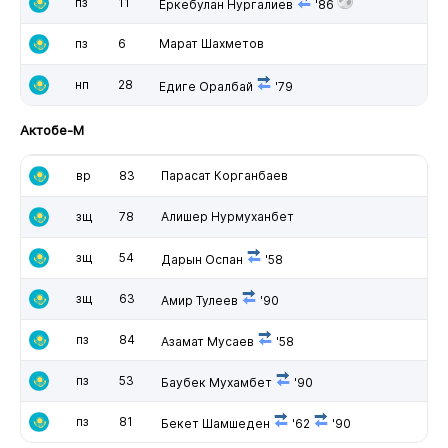
пз
11
Еркебулан Нургалиев
'86
пз
6
Марат Шахметов
нп
28
Едиге Оралбай
'79
Актобе-М
вр
83
Парасат Корганбаев
зщ
78
Алишер Нурмуханбет
зщ
54
Дарын Оспан
'58
зщ
63
Амир Тулеев
'90
пз
84
Азамат Мусаев
'58
пз
53
Баубек Мухамбет
'90
пз
81
Бекет Шамшеден
'62
'90