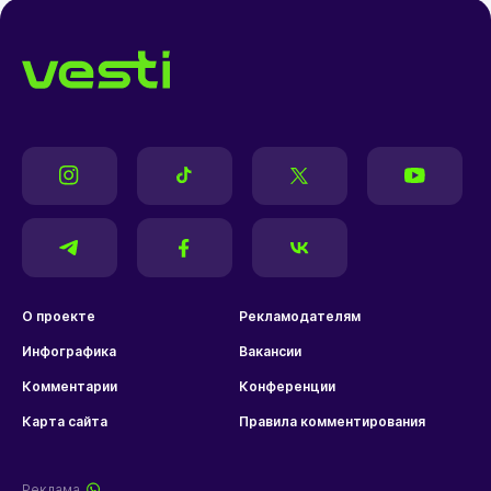
О проекте
Рекламодателям
Инфографика
Вакансии
Комментарии
Конференции
Карта сайта
Правила комментирования
Реклама