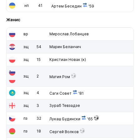
нп
41
Артем Беседин
'59
Женис
вр
Мирослав Лобанцев
зщ
54
Марин Беланчич
зщ
15
Кристиан Новак
(к)
зщ
2
Матия Ром
зщ
4
Саги Совет
'81
зщ
3
Зураб Тевзадзе
пз
32
Лукаш Будински
'65
пз
18
Сергей Волков