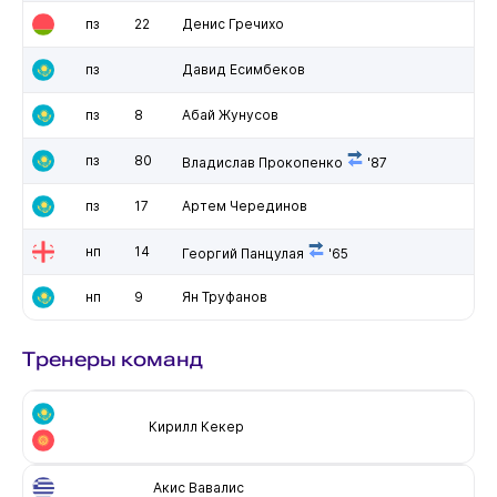
пз
22
Денис Гречихо
пз
Давид Есимбеков
пз
8
Абай Жунусов
пз
80
Владислав Прокопенко
'87
пз
17
Артем Черединов
нп
14
Георгий Панцулая
'65
нп
9
Ян Труфанов
Тренеры команд
Кирилл Кекер
Акис Вавалис