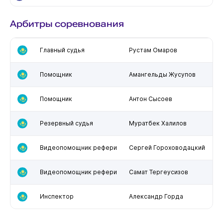
Арбитры соревнования
Главный судья
Рустам Омаров
Помощник
Амангельды Жусупов
Помощник
Антон Сысоев
Резервный судья
Муратбек Халилов
Видеопомощник рефери
Сергей Гороховодацкий
Видеопомощник рефери
Самат Тергеусизов
Инспектор
Александр Горда