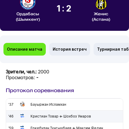
1:2
Ордабасы
Женис
(Шымкент)
(Астана)
Описание матча
История встреч
Турнирная та
Зрители, чел.:
2000
Просмотров:
-
Протокол соревнования
'37
Бауыржан Исламхан
'46
Кристиан Товар ⇐ Шохбоз Умаров
'59
Еркебулан Тунгышбаев ⇐ Максим Федин