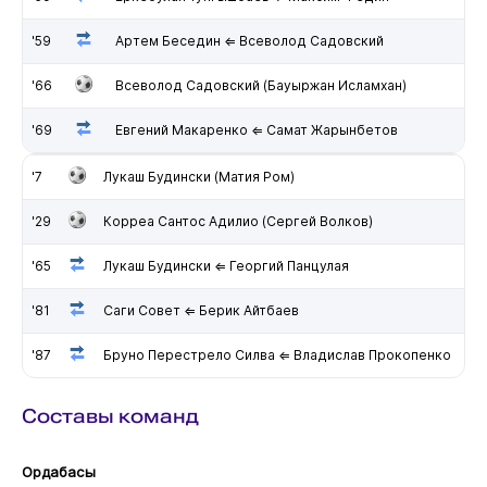
'59
Артем Беседин ⇐ Всеволод Садовский
'66
Всеволод Садовский (Бауыржан Исламхан)
'69
Евгений Макаренко ⇐ Самат Жарынбетов
'7
Лукаш Будински (Матия Ром)
'29
Корреа Сантос Адилио (Сергей Волков)
'65
Лукаш Будински ⇐ Георгий Панцулая
'81
Саги Совет ⇐ Берик Айтбаев
'87
Бруно Перестрело Силва ⇐ Владислав Прокопенко
Составы команд
Ордабасы