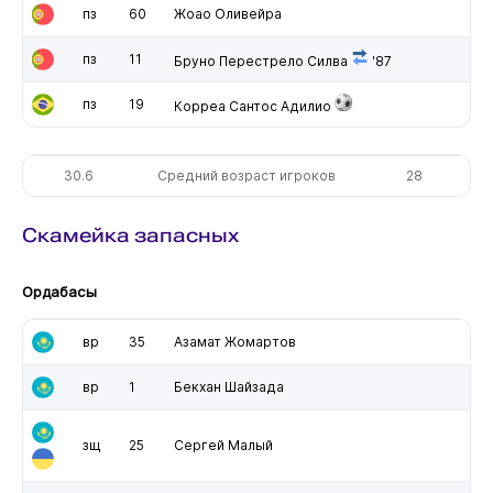
пз
60
Жоао Оливейра
пз
11
Бруно Перестрело Силва
'87
пз
19
Корреа Сантос Адилио
30.6
Средний возраст игроков
28
Скамейка запасных
Ордабасы
вр
35
Азамат Жомартов
вр
1
Бекхан Шайзада
зщ
25
Сергей Малый