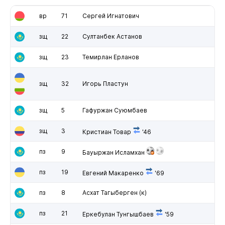
вр
71
Сергей Игнатович
зщ
22
Султанбек Астанов
зщ
23
Темирлан Ерланов
зщ
32
Игорь Пластун
зщ
5
Гафуржан Суюмбаев
зщ
3
Кристиан Товар
'46
пз
9
Бауыржан Исламхан
пз
19
Евгений Макаренко
'69
пз
8
Асхат Тагыберген
(к)
пз
21
Еркебулан Тунгышбаев
'59