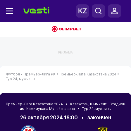
РЕКЛАМА
Футбол •
Премьер-Лига РК •
Премьер-Лига Казахстана 2024 •
Тур 24, мужчины
Премьер-Лига Казахстана 2024 •
Казахстан
,
Шымкент
, Стадион
им. Кажимукана Мунайтпасова • Тур 24, мужчины
26 октября 2024 18:00
•
закончен