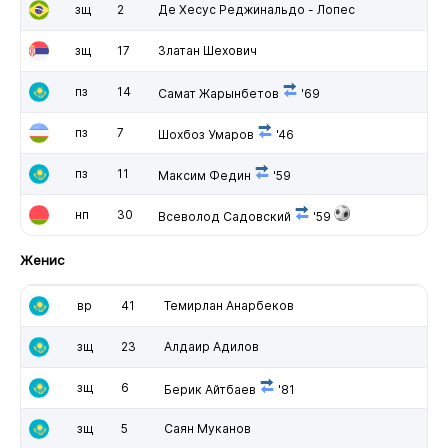
зщ
2
Де Хесус Реджинальдо - Лопес
зщ
17
Златан Шехович
пз
14
Самат Жарынбетов
'69
пз
7
Шохбоз Умаров
'46
пз
11
Максим Федин
'59
нп
30
Всеволод Садовский
'59
Женис
вр
41
Темирлан Анарбеков
зщ
23
Алдаир Адилов
зщ
6
Берик Айтбаев
'81
зщ
5
Саян Муканов