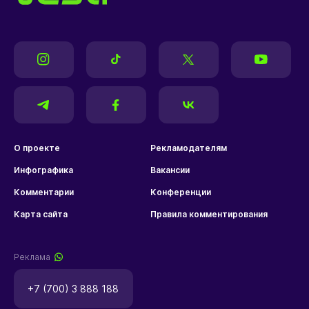
О проекте
Рекламодателям
Инфографика
Вакансии
Комментарии
Конференции
Карта сайта
Правила комментирования
Реклама
+7 (700) 3 888 188