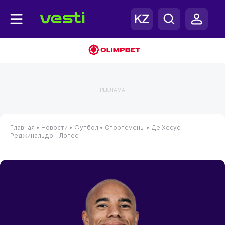
РЕКЛАМА
Главная
•
Новости
•
Футбол
•
Спортсмены
•
Де Хесус
Реджинальдо - Лопес