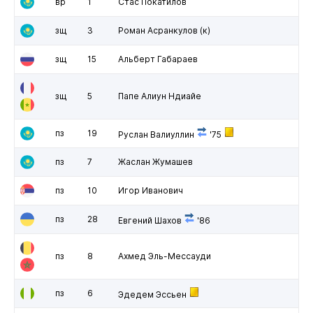
вр
1
Стас Покатилов
зщ
3
Роман Асранкулов
(к)
зщ
15
Альберт Габараев
зщ
5
Папе Алиун Ндиайе
пз
19
Руслан Валиуллин
'75
пз
7
Жаслан Жумашев
пз
10
Игор Иванович
пз
28
Евгений Шахов
'86
пз
8
Ахмед Эль-Мессауди
пз
6
Эдедем Эссьен