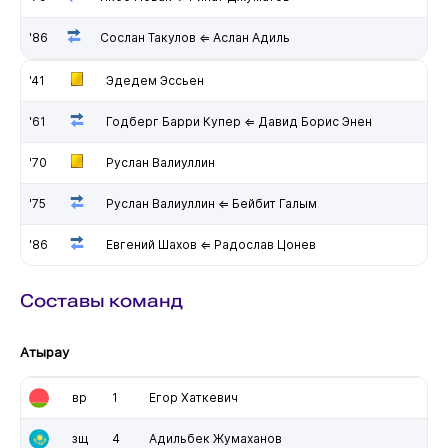
'86
Сослан Такулов ⇐ Аслан Адиль
'41
Эдедем Эссьен
'61
Годберг Барри Купер ⇐ Давид Борис Энен
'70
Руслан Валиуллин
'75
Руслан Валиуллин ⇐ Бейбит Галым
'86
Евгений Шахов ⇐ Радослав Цонев
Составы команд
Атырау
вр
1
Егор Хаткевич
зщ
4
Адильбек Жумаханов