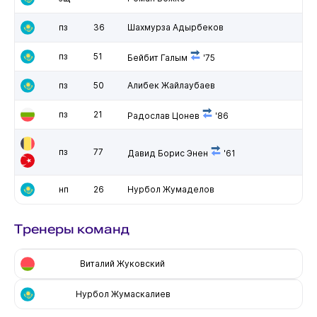
пз
36
Шахмурза Адырбеков
пз
51
Бейбит Галым
'75
пз
50
Алибек Жайлаубаев
пз
21
Радослав Цонев
'86
пз
77
Давид Борис Энен
'61
нп
26
Нурбол Жумаделов
Тренеры команд
Виталий Жуковский
Нурбол Жумаскалиев