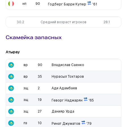
нп
90
Годберг Барри Купер
'61
30.2
Средний возраст игроков
28.1
Скамейка запасных
Атырау
вр
90
Владислав Саенко
вр
35
Нурасыл Тохтаров
зщ
2
Ади Адамбаев
зщ
19
Геворг Наджарян
'65
зщ
27
Данияр Урда
пз
10
Ринат Джуматов
'79