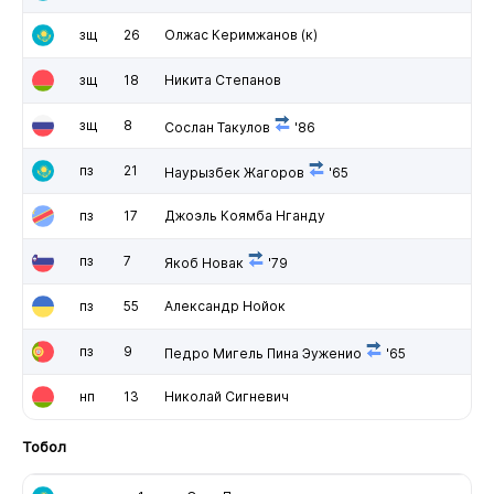
зщ
26
Олжас Керимжанов
(к)
зщ
18
Никита Степанов
зщ
8
Сослан Такулов
'86
пз
21
Наурызбек Жагоров
'65
пз
17
Джоэль Коямба Нганду
пз
7
Якоб Новак
'79
пз
55
Александр Нойок
пз
9
Педро Мигель Пина Эуженио
'65
нп
13
Николай Сигневич
Тобол