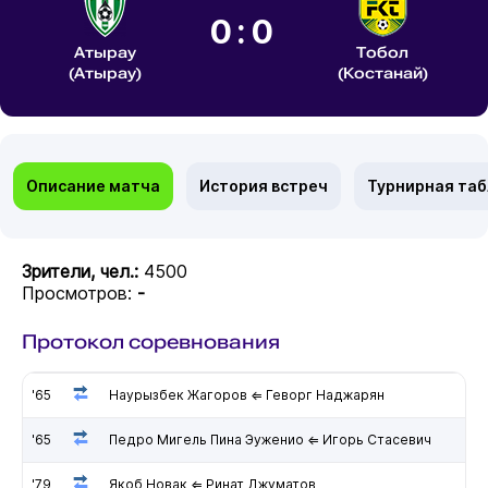
0:0
Атырау
Тобол
(Атырау)
(Костанай)
Описание матча
История встреч
Турнирная та
Зрители, чел.:
4500
Просмотров:
-
Протокол соревнования
'65
Наурызбек Жагоров ⇐ Геворг Наджарян
'65
Педро Мигель Пина Эуженио ⇐ Игорь Стасевич
'79
Якоб Новак ⇐ Ринат Джуматов