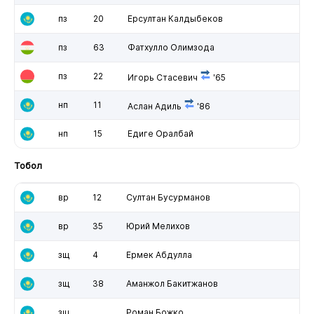
пз
20
Ерсултан Калдыбеков
пз
63
Фатхулло Олимзода
пз
22
Игорь Стасевич
'65
нп
11
Аслан Адиль
'86
нп
15
Едиге Оралбай
Тобол
вр
12
Султан Бусурманов
вр
35
Юрий Мелихов
зщ
4
Ермек Абдулла
зщ
38
Аманжол Бакитжанов
зщ
Роман Божко