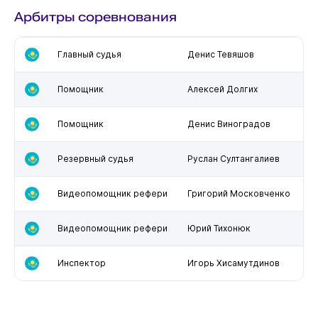
Арбитры соревнования
Главный судья
Денис Тевяшов
Помощник
Алексей Долгих
Помощник
Денис Виноградов
Резервный судья
Руслан Султангалиев
Видеопомощник рефери
Григорий Московченко
Видеопомощник рефери
Юрий Тихонюк
Инспектор
Игорь Хисамутдинов