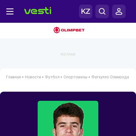
РЕКЛАМА
Главная
•
Новости
•
Футбол
•
Спортсмены
•
Фатхулло Олимзода