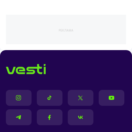
РЕКЛАМА