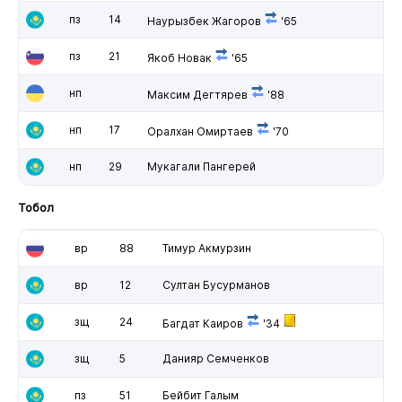
пз
14
Наурызбек Жагоров
'65
пз
21
Якоб Новак
'65
нп
Максим Дегтярев
'88
нп
17
Оралхан Омиртаев
'70
нп
29
Мукагали Пангерей
Тобол
вр
88
Тимур Акмурзин
вр
12
Султан Бусурманов
зщ
24
Багдат Каиров
'34
зщ
5
Данияр Семченков
пз
51
Бейбит Галым