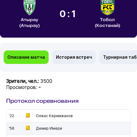
0:1
Атырау
Тобол
(Атырау)
(Костанай)
Описание матча
История встреч
Турнирная та
Зрители, чел.:
3500
Просмотров:
-
Протокол соревнования
'22
Олжас Керимжанов
'56
Демир Имери