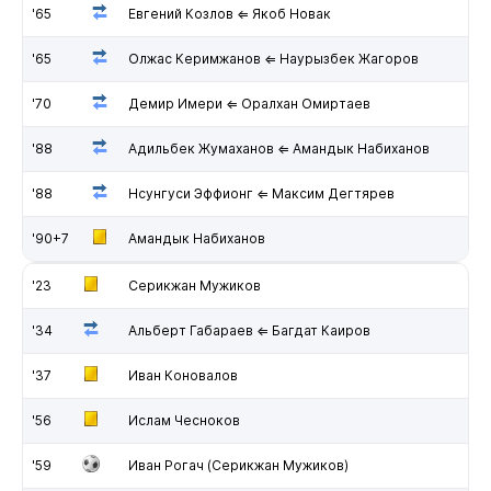
'65
Евгений Козлов ⇐ Якоб Новак
'65
Олжас Керимжанов ⇐ Наурызбек Жагоров
'70
Демир Имери ⇐ Оралхан Омиртаев
'88
Адильбек Жумаханов ⇐ Амандык Набиханов
'88
Нсунгуси Эффионг ⇐ Максим Дегтярев
'90+7
Амандык Набиханов
'23
Серикжан Мужиков
'34
Альберт Габараев ⇐ Багдат Каиров
'37
Иван Коновалов
'56
Ислам Чесноков
'59
Иван Рогач (Серикжан Мужиков)