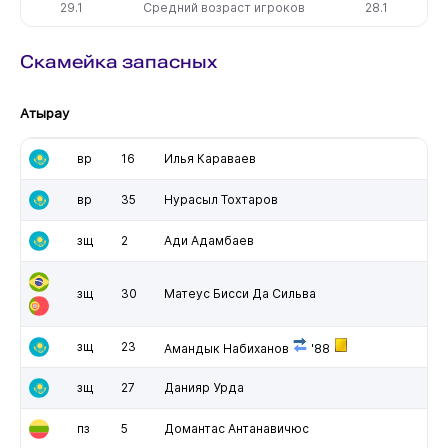
29.1
Средний возраст игроков
28.1
Скамейка запасных
Атырау
вр
16
Илья Караваев
вр
35
Нурасыл Тохтаров
зщ
2
Ади Адамбаев
зщ
30
Матеус Бисси Да Сильва
зщ
23
Амандык Набиханов
'88
зщ
27
Данияр Урда
пз
5
Домантас Антанавичюс